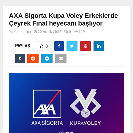
AXA Sigorta Kupa Voley Erkeklerde
Çeyrek Final heyecanı başlıyor
Yazan
admin
20 Aralık 2022
0
119
PAYLAŞ
0