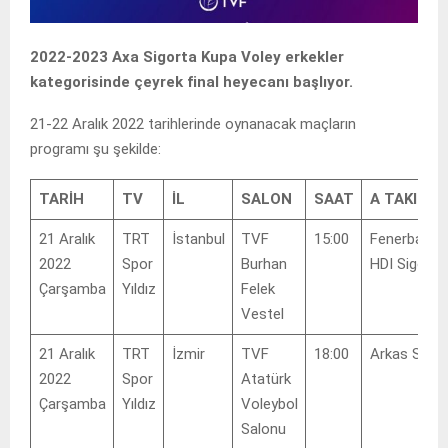
2022-2023
Axa Sigorta Kupa Voley erkekler
kategorisinde çeyrek final heyecanı başlıyor.
21-22 Aralık 2022 tarihlerinde oynanacak maçların
programı şu şekilde:
TARİH
TV
İL
SALON
SAAT
A TAKIMI
21 Aralık
TRT
İstanbul
TVF
15:00
Fenerbahçe
2022
Spor
Burhan
HDI Sigorta
Çarşamba
Yıldız
Felek
Vestel
21 Aralık
TRT
İzmir
TVF
18:00
Arkas Spor
2022
Spor
Atatürk
Çarşamba
Yıldız
Voleybol
Salonu