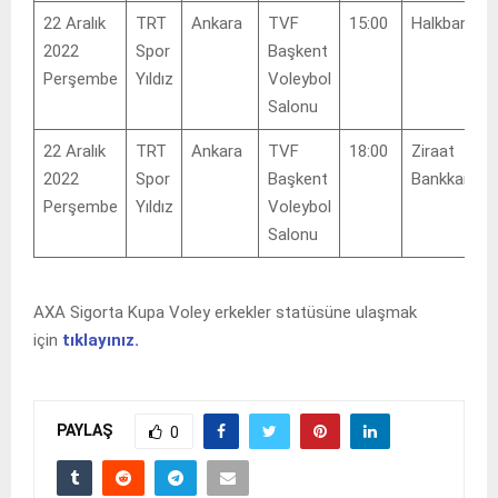
22 Aralık
TRT
Ankara
TVF
15:00
Halkbank
2022
Spor
Başkent
Perşembe
Yıldız
Voleybol
Salonu
22 Aralık
TRT
Ankara
TVF
18:00
Ziraat
2022
Spor
Başkent
Bankkart
Perşembe
Yıldız
Voleybol
Salonu
AXA Sigorta Kupa Voley erkekler statüsüne ulaşmak
için
tıklayınız.
PAYLAŞ
0