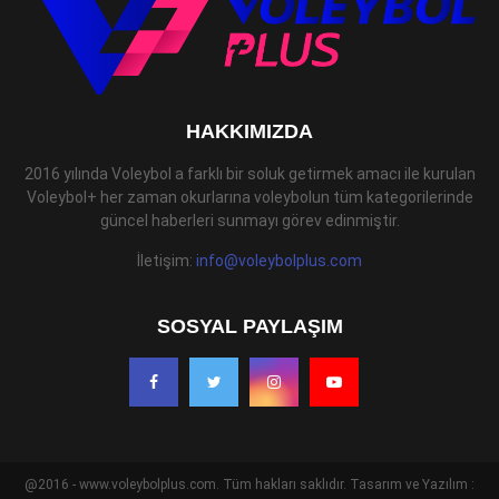
HAKKIMIZDA
2016 yılında Voleybol a farklı bir soluk getirmek amacı ile kurulan
Voleybol+ her zaman okurlarına voleybolun tüm kategorilerinde
güncel haberleri sunmayı görev edinmiştir.
İletişim:
info@voleybolplus.com
SOSYAL PAYLAŞIM
@2016 - www.voleybolplus.com. Tüm hakları saklıdır. Tasarım ve Yazılım :