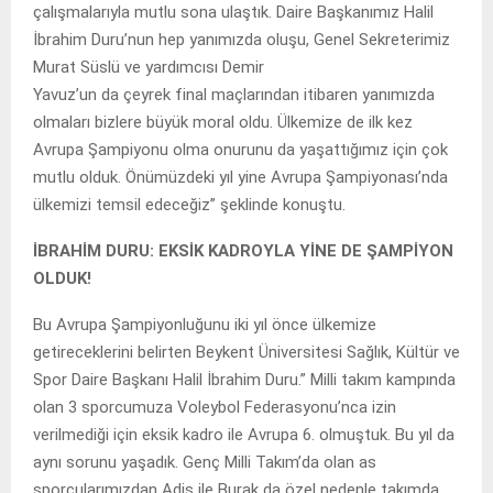
çalışmalarıyla mutlu sona ulaştık. Daire Başkanımız Halil
İbrahim Duru’nun hep yanımızda oluşu, Genel Sekreterimiz
Murat Süslü ve yardımcısı Demir
Yavuz’un da çeyrek final maçlarından itibaren yanımızda
olmaları bizlere büyük moral oldu. Ülkemize de ilk kez
Avrupa Şampiyonu olma onurunu da yaşattığımız için çok
mutlu olduk. Önümüzdeki yıl yine Avrupa Şampiyonası’nda
ülkemizi temsil edeceğiz” şeklinde konuştu.
İBRAHİM DURU: EKSİK KADROYLA YİNE DE ŞAMPİYON
OLDUK!
Bu Avrupa Şampiyonluğunu iki yıl önce ülkemize
getireceklerini belirten Beykent Üniversitesi Sağlık, Kültür ve
Spor Daire Başkanı Halil İbrahim Duru.” Milli takım kampında
olan 3 sporcumuza Voleybol Federasyonu’nca izin
verilmediği için eksik kadro ile Avrupa 6. olmuştuk. Bu yıl da
aynı sorunu yaşadık. Genç Milli Takım’da olan as
sporcularımızdan Adis ile Burak da özel nedenle takımda