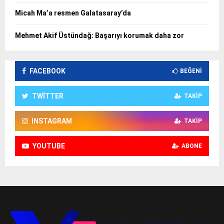
Micah Ma’a resmen Galatasaray’da
Mehmet Akif Üstündağ: Başarıyı korumak daha zor
FACEBOOK
BEĞENI
TWITTER
TAKIP
INSTAGRAM
TAKIP
YOUTUBE
ABONE