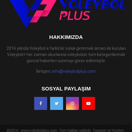
HAKKIMIZDA
2016 yılında Voleybol a farklı bir soluk getirmek amacı ile kurulan
Voleybol+ her zaman okurlarına voleybolun tüm kategorilerinde
güncel haberleri sunmayı görev edinmiştir.
İletişim:
info@voleybolplus.com
SOSYAL PAYLAŞIM
@2016 - www.voleybolplus.com. Tüm hakları saklıdır. Tasarım ve Yazılım :