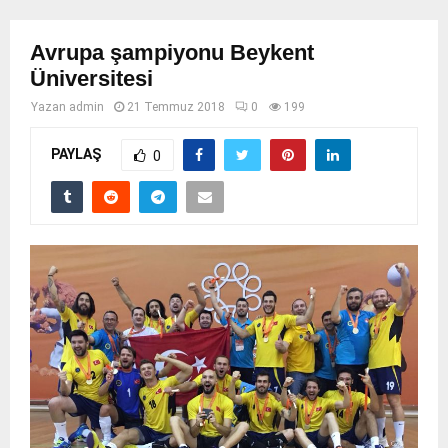
Avrupa şampiyonu Beykent
Üniversitesi
Yazan
admin
21 Temmuz 2018
0
199
PAYLAŞ
0