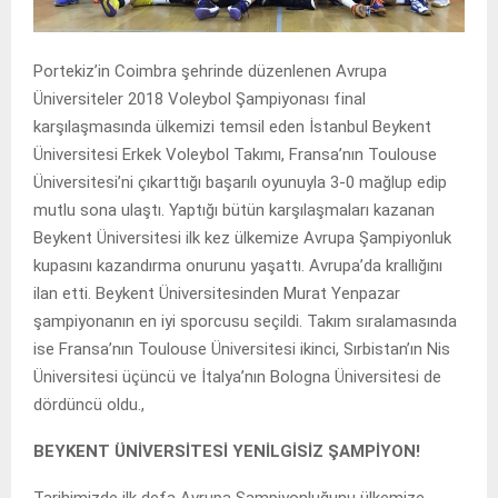
Portekiz’in Coimbra şehrinde düzenlenen Avrupa
Üniversiteler 2018 Voleybol Şampiyonası final
karşılaşmasında ülkemizi temsil eden İstanbul Beykent
Üniversitesi Erkek Voleybol Takımı, Fransa’nın Toulouse
Üniversitesi’ni çıkarttığı başarılı oyunuyla 3-0 mağlup edip
mutlu sona ulaştı. Yaptığı bütün karşılaşmaları kazanan
Beykent Üniversitesi ilk kez ülkemize Avrupa Şampiyonluk
kupasını kazandırma onurunu yaşattı. Avrupa’da krallığını
ilan etti. Beykent Üniversitesinden Murat Yenpazar
şampiyonanın en iyi sporcusu seçildi. Takım sıralamasında
ise Fransa’nın Toulouse Üniversitesi ikinci, Sırbistan’ın Nis
Üniversitesi üçüncü ve İtalya’nın Bologna Üniversitesi de
dördüncü oldu.,
BEYKENT ÜNİVERSİTESİ YENİLGİSİZ ŞAMPİYON!
Tarihimizde ilk defa Avrupa Şampiyonluğunu ülkemize