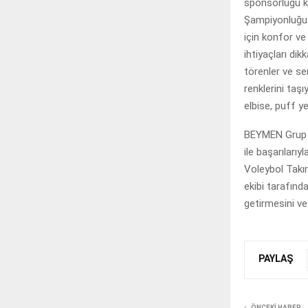
sponsorluğu k
Şampiyonluğu gi
için konfor ve 
ihtiyaçları di
törenler ve s
renklerini taş
elbise, puff ye
BEYMEN Grup C
ile başarıları
Voleybol Takı
ekibi tarafınd
getirmesini ve
PAYLAŞ
ÖNCEKI HABER