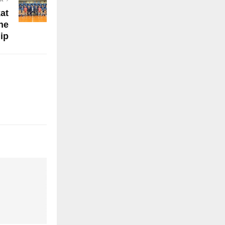
at
ne
ip