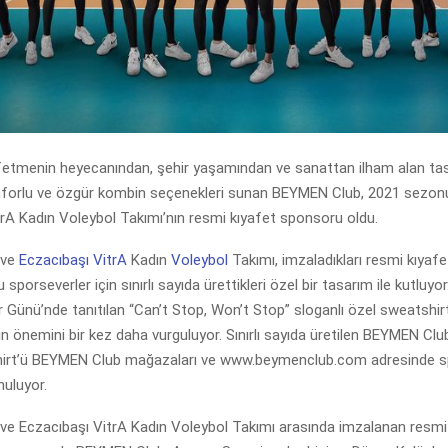
etmenin heyecanından, şehir yaşamından ve sanattan ilham alan tasa
forlu ve özgür kombin seçenekleri sunan BEYMEN Club, 2021 sezo
rA Kadın Voleybol Takımı’nın resmi kıyafet sponsoru oldu.
ve
Eczacıbaşı VitrA
Kadın
Voleybol
Takımı, imzaladıkları resmi kıyafe
porseverler için sınırlı sayıda ürettikleri özel bir tasarım ile kutluyo
 Günü’nde tanıtılan “Can’t Stop, Won’t Stop” sloganlı özel sweatshir
ın önemini bir kez daha vurguluyor. Sınırlı sayıda üretilen BEYMEN Clu
irt’ü BEYMEN Club mağazaları ve www.beymenclub.com adresinde sp
nuluyor.
e Eczacıbaşı VitrA Kadın Voleybol Takımı arasında imzalanan resmi