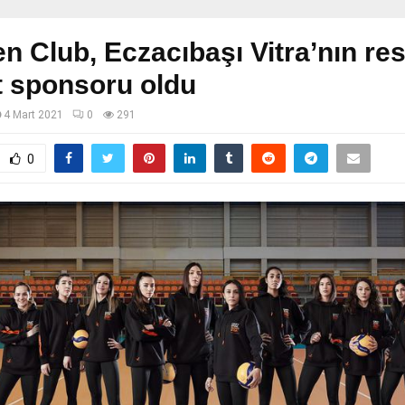
 Club, Eczacıbaşı Vitra’nın re
t sponsoru oldu
4 Mart 2021
0
291
0