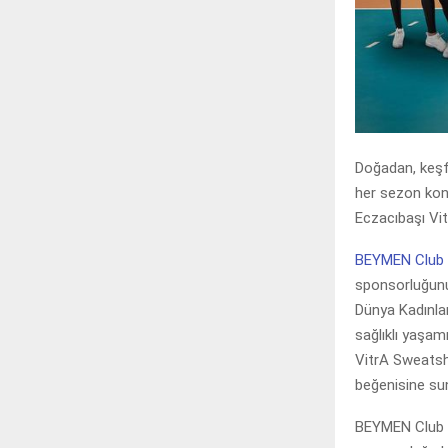
Doğadan, keşf
her sezon kon
Eczacıbaşı Vit
BEYMEN Club
sponsorluğunu s
Dünya Kadınlar
sağlıklı yaşam
VitrA Sweatsh
beğenisine su
BEYMEN Club v