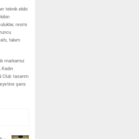
ın teknik ekibi
ekibin
uluklar, resmi
uruncu
altı, takım
lub markamız
A Kadın
N Club tasarım
heyetine şans
ER