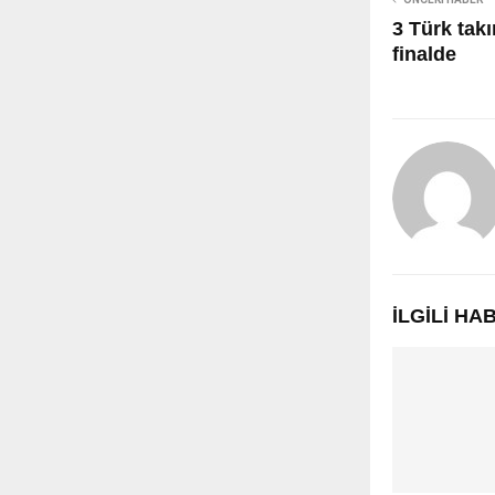
3 Türk tak
finalde
İLGILI H