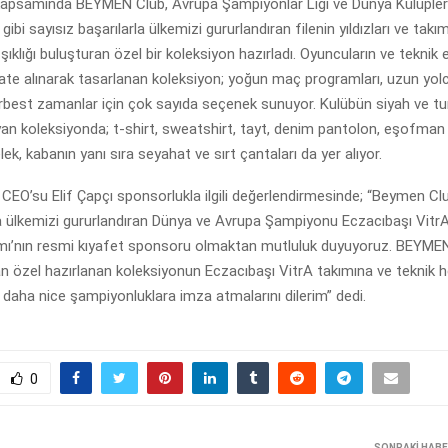
apsamında BEYMEN Club, Avrupa Şampiyonlar Ligi ve Dünya Kulüpler
bi sayısız başarılarla ülkemizi gururlandıran filenin yıldızları ve takım
şıklığı buluşturan özel bir koleksiyon hazırladı. Oyuncuların ve teknik 
kkate alınarak tasarlanan koleksiyon; yoğun maç programları, uzun yolc
erbest zamanlar için çok sayıda seçenek sunuyor. Kulübün siyah ve t
ıyan koleksiyonda; t-shirt, sweatshirt, tayt, denim pantolon, eşofman 
lek, kabanın yanı sıra seyahat ve sırt çantaları da yer alıyor.
EO’su Elif Çapçı sponsorlukla ilgili değerlendirmesinde; “Beymen C
yla ülkemizi gururlandıran Dünya ve Avrupa Şampiyonu Eczacıbaşı Vitr
mı’nın resmi kıyafet sponsoru olmaktan mutluluk duyuyoruz. BEYME
an özel hazırlanan koleksiyonun Eczacıbaşı VitrA takımına ve teknik 
 daha nice şampiyonluklara imza atmalarını dilerim” dedi.
0
SONRAKI HAB