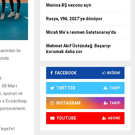
Manisa BŞ sezonu açtı
Rusya, VNL 2027’ye dönüyor
Micah Ma’a resmen Galatasaray’da
Mehmet Akif Üstündağ: Başarıyı
rımları ile
korumak daha zor
nunda
FACEBOOK
BEĞENI
t
r. 08 Mart
TWITTER
TAKIP
t, sporun ve
b x Eczacıbaşı
INSTAGRAM
TAKIP
orseverlerin
YOUTUBE
ABONE
 kıyafet