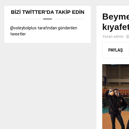
BIZI TWITTER’DA TAKIP EDIN
Beymen
kıyafe
@voleybolplus tarafından gönderilen
tweetler
Yazan
admin
PAYLAŞ