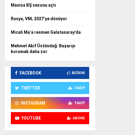
Manisa BŞ sezonu açtı
Rusya, VNL 2027’ye dönüyor
Micah Ma’a resmen Galatasaray’da
Mehmet Akif Üstündağ: Başarıyı
korumak daha zor
FACEBOOK
BEĞENI
TWITTER
TAKIP
INSTAGRAM
TAKIP
YOUTUBE
ABONE