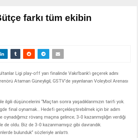
ütçe farkı tüm ekibin
anlar Ligi play-off yarı finalinde Vakıfbank’ı geçerek adını
antrenörü Ataman Güneyligil, GSTV’de yayınlanan Voleybol Arenası
e ilgili düşüncelerini “Maçtan sonra yaşadıklarımızın tarifi yok.
igde final oynamak… Hedefi gerçekleştirebilmek için bir adım
le oynadığımız rövanş maçına gelince; 3-0 kazanmışlığın verdiği
öyle de oldu. Biz de 3-0 kazanmamışız gibi davrandık.
lerde bulunduk” sözleriyle anlattı.