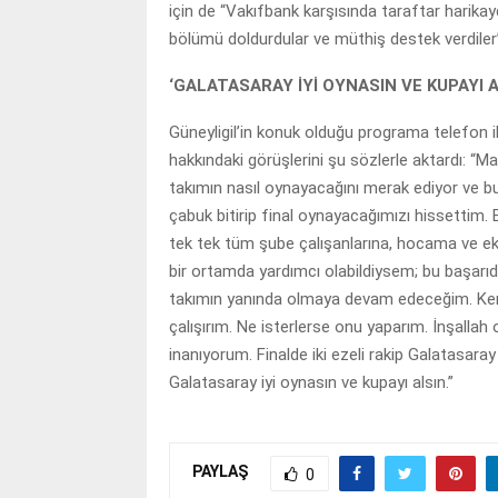
için de “Vakıfbank karşısında taraftar harikay
bölümü doldurdular ve müthiş destek verdiler” 
‘GALATASARAY İYİ OYNASIN VE KUPAYI A
Güneyligil’in konuk olduğu programa telefon i
hakkındaki görüşlerini şu sözlerle aktardı: “
takımın nasıl oynayacağını merak ediyor ve bu
çabuk bitirip final oynayacağımızı hissettim. 
tek tek tüm şube çalışanlarına, hocama ve ek
bir ortamda yardımcı olabildiysem; bu başarı
takımın yanında olmaya devam edeceğim. Kend
çalışırım. Ne isterlerse onu yaparım. İnşalla
inanıyorum. Finalde iki ezeli rakip Galatasara
Galatasaray iyi oynasın ve kupayı alsın.”
PAYLAŞ
0