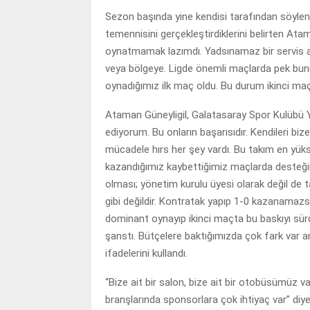
Sezon başında yine kendisi tarafından söyle
temennisini gerçekleştirdiklerini belirten Ata
oynatmamak lazımdı. Yadsınamaz bir servis at
veya bölgeye. Ligde önemli maçlarda pek bunu 
oynadığımız ilk maç oldu. Bu durum ikinci ma
Ataman Güneyligil, Galatasaray Spor Kulübü Y
ediyorum. Bu onların başarısıdır. Kendileri bi
mücadele hırs her şey vardı. Bu takım en yüksek
kazandığımız kaybettiğimiz maçlarda desteğini 
olması; yönetim kurulu üyesi olarak değil de t
gibi değildir. Kontratak yapıp 1-0 kazanamazsı
dominant oynayıp ikinci maçta bu baskıyı sü
şanstı. Bütçelere baktığımızda çok fark var a
ifadelerini kullandı.
“Bize ait bir salon, bize ait bir otobüsümüz 
branşlarında sponsorlara çok ihtiyaç var” di