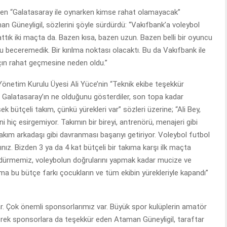
nen “Galatasaray ile oynarken kimse rahat olamayacak”
man Güneyligil, sözlerini şöyle sürdürdü: “Vakıfbank’a voleybol
tık iki maçta da. Bazen kısa, bazen uzun. Bazen belli bir oyuncu
beceremedik. Bir kırılma noktası olacaktı. Bu da Vakıfbank ile
çın rahat geçmesine neden oldu.”
önetim Kurulu Üyesi Ali Yüce’nin “Teknik ekibe teşekkür
ze Galatasaray’ın ne olduğunu gösterdiler, son topa kadar
 bütçeli takım, çünkü yürekleri var” sözleri üzerine; “Ali Bey,
hiç esirgemiyor. Takımın bir bireyi, antrenörü, menajeri gibi
akım arkadaşı gibi davranması başarıyı getiriyor. Voleybol futbol
nız. Bizden 3 ya da 4 kat bütçeli bir takıma karşı ilk maçta
rdürmemiz, voleybolun doğrularını yapmak kadar mucize ve
ma bu bütçe farkı çocukların ve tüm ekibin yürekleriyle kapandı”
var. Çok önemli sponsorlarımız var. Büyük spor kulüplerin amatör
yerek sponsorlara da teşekkür eden Ataman Güneyligil, taraftar