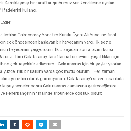
dı. Kemikleşmiş bir taraftar grubumuz var, kendilerine ayrılan
ifadelerini kullandı.
LSIN’
le katılan Galatasaray Yönetim Kurulu Üyesi Ali Yüce ise final
Maçın çok öncesinden başlayan bir heyecanım vardı. İlk sette
nun heyecanını yaşıyordum. İlk 5 sayıdan sonra bizim bu işi
Bana ve tüm Galatasaray taraftarına bu sevinci yaşattıkları için
ibine çok teşekkür ediyorum… Galatasaray için bir şeyler yapılan
da yüzde 1’lik bir katkım varsa çok mutlu olurum… Her zaman
imi yönetici olarak görmüyorum; Galatasaray’ı seven insanlarla
h o kupayı seneler sonra Galatasaray camiasına getireceğimize
y ve Fenerbahçe’nin finalinde tribünlerde dostluk olsun;