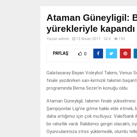
Ataman Güneyligil: B
yürekleriyle kapandı
Yazan
admin
13 Nisan 2017
0
193
PAYLAŞ
0
Galatasaray Bayan Voleybol Takımı, Venus Sult
finale yazdırırken sarı-kırmızılı takımın baş
programında Berna Sezer’in konuğu oldu.
Ataman Güneyligil, takımın finale yükselmesi il
Şampiyonlar Ligi’ne gitme hakkı elde etmek, l
daha attığımız için çok mutluyuz. Vakıfbank i
bir rahatlık vardı. Rakibimiz gergin olacaktı, 
Oyuncularımıza stres yüklemedik, olumlu telkin