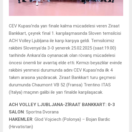
CEV Kupası’nda yarı finale kalma mücadelesi veren Ziraat
Bankkart, çeyrek final 1. karşılaşmasında Sloven temsilcisi
ACH Volley Ljubljana ile karşı karşıya geldi. Temsilcimiz
rakibini Slovenya’da 3-0 yenerek 25.02.2025 (saat:19.00)
tarihinde Ankara’da oynanacak olan rövanş mücadelesi
öncesi önemli bir avantaj elde etti. Kırmızı beyazlılar evinde
rakibini yenmesi durumunda adını CEV Kupası’nda ilk 4
takım arasına yazdıracak. Ziraat Bankkart turu geçmesi
durumunda Chaumont VB 52 (Fransa) Trentino ITAS
(İtalya) maçının galibi ile yarı finalde karşılaşacak.
ACH VOLLEY LJUBLJANA-ZİRAAT BANKKART: 0-3
SALON
: Sportna Dvorana
HAKEMLER
: Glod Vojciech (Polonya) – Bojan Bardic
(Hırvatistan)