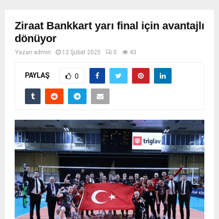
Ziraat Bankkart yarı final için avantajlı
dönüyor
Yazan
admin
12 Şubat 2025
0
43
PAYLAŞ
0