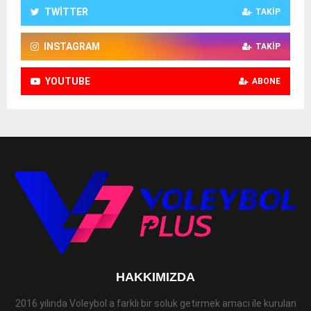
TWITTER
TAKIP
INSTAGRAM
TAKIP
YOUTUBE
ABONE
HAKKIMIZDA
2016 yılında Voleybol a farklı bir soluk getirmek amacı ile kurulan