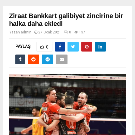
Ziraat Bankkart galibiyet zincirine bir
halka daha ekledi
Yazan
admin
27 Ocak 2021
0
137
PAYLAŞ
0