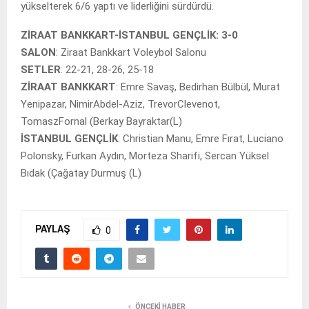
yükselterek 6/6 yaptı ve liderliğini sürdürdü.
ZİRAAT BANKKART-İSTANBUL GENÇLİK: 3-0
SALON
: Ziraat Bankkart Voleybol Salonu
SETLER
: 22-21, 28-26, 25-18
ZİRAAT BANKKART
: Emre Savaş, Bedirhan Bülbül, Murat
Yenipazar, NimirAbdel-Aziz, TrevorClevenot,
TomaszFornal (Berkay Bayraktar(L)
İSTANBUL GENÇLİK
: Christian Manu, Emre Fırat, Luciano
Polonsky, Furkan Aydın, Morteza Sharifi, Sercan Yüksel
Bıdak (Çağatay Durmuş (L)
PAYLAŞ
0
ÖNCEKI HABER