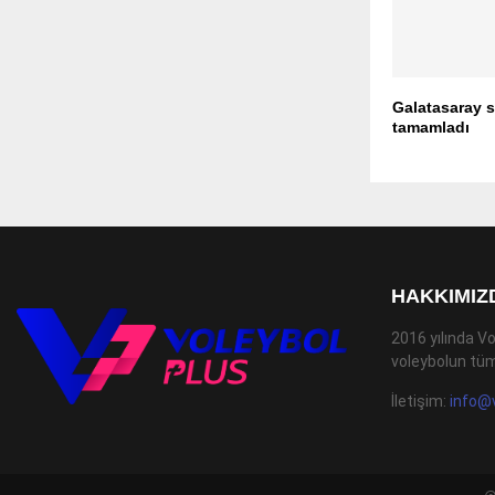
Galatasaray 
tamamladı
HAKKIMIZ
2016 yılında Vo
voleybolun tüm
İletişim:
info@