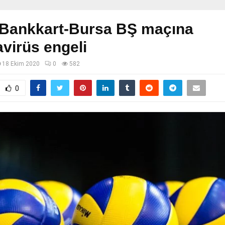
 Bankkart-Bursa BŞ maçına
virüs engeli
18 Ekim 2020
0
582
0