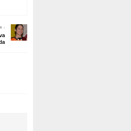
ER
va
da