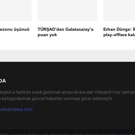
sezonu üçüncü
TÜRŞAD’dan Galatasaray’a
Erhan Dünge: İ
puan yok
play-offlara ka
DA
leybol a farklı bir soluk getirmek amacı ile kurulan Voleybol+ her zaman
 kategorilerinde güncel haberleri sunmayı görev edinmiştir.
voleybolplus.com