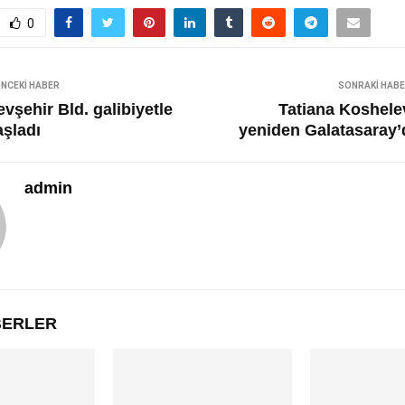
0
NCEKI HABER
SONRAKI HAB
vşehir Bld. galibiyetle
Tatiana Koshele
aşladı
yeniden Galatasaray’
admin
ABERLER