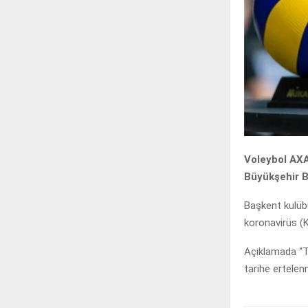
Voleybol AXA
Büyükşehir B
Başkent kulüb
koronavirüs (Ko
Açıklamada “T
tarihe ertelenmi