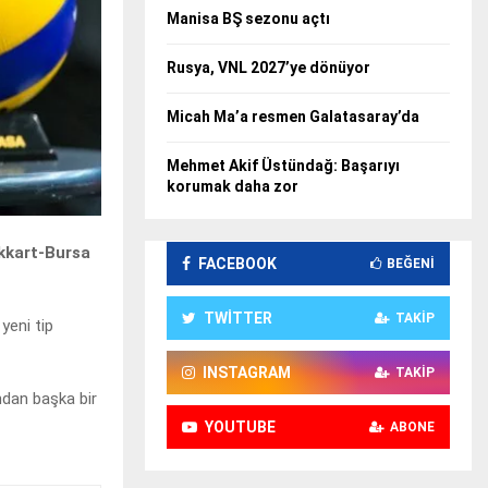
Manisa BŞ sezonu açtı
Rusya, VNL 2027’ye dönüyor
Micah Ma’a resmen Galatasaray’da
Mehmet Akif Üstündağ: Başarıyı
korumak daha zor
kkart-Bursa
FACEBOOK
BEĞENI
TWITTER
TAKIP
yeni tip
INSTAGRAM
TAKIP
ndan başka bir
YOUTUBE
ABONE