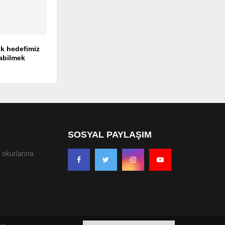
lk hedefimiz
labilmek
SOSYAL PAYLAŞIM
 okurlarına