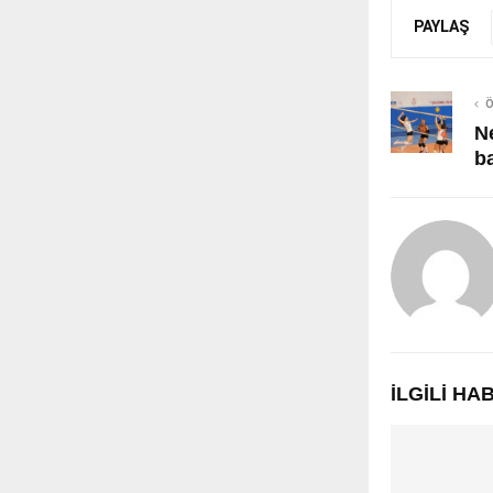
PAYLAŞ
Ö
Ne
b
İLGILI H