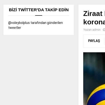
BIZI TWITTER’DA TAKIP EDIN
Ziraat
korona
@voleybolplus tarafından gönderilen
tweetler
Yazan
admin
PAYLAŞ