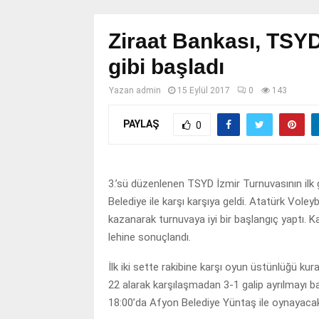
Ziraat Bankası, TSYD
gibi başladı
Yazan
admin
15 Eylül 2017
0
143
PAYLAŞ
0
3.’sü düzenlenen TSYD İzmir Turnuvasının ilk g
Belediye ile karşı karşıya geldi. Atatürk Vol
kazanarak turnuvaya iyi bir başlangıç yaptı. K
lehine sonuçlandı.
İlk iki sette rakibine karşı oyun üstünlüğü ku
22 alarak karşılaşmadan 3-1 galip ayrılmayı b
18:00’da Afyon Belediye Yüntaş ile oynayaca