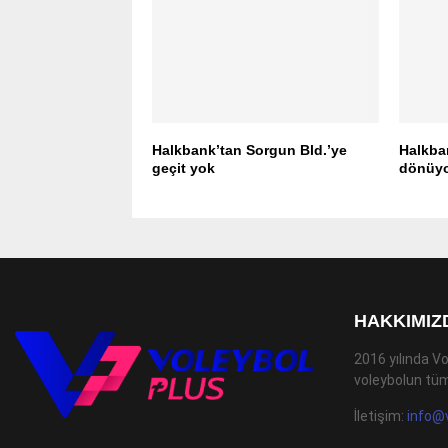
Halkbank’tan Sorgun Bld.’ye
Halkban
geçit yok
dönüy
HAKKIMIZ
2016 yılında Vo
voleybolun tüm
İletişim:
info@