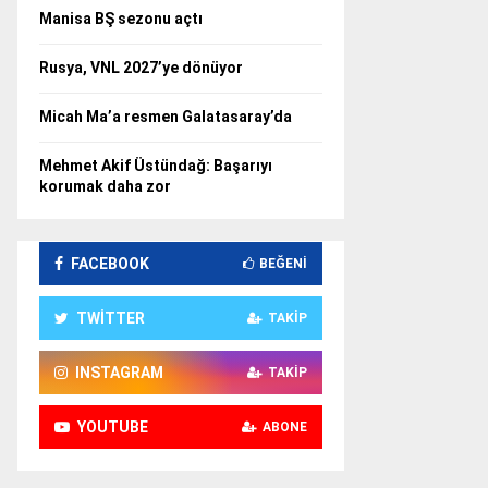
Manisa BŞ sezonu açtı
Rusya, VNL 2027’ye dönüyor
Micah Ma’a resmen Galatasaray’da
Mehmet Akif Üstündağ: Başarıyı
korumak daha zor
FACEBOOK
BEĞENI
TWITTER
TAKIP
INSTAGRAM
TAKIP
YOUTUBE
ABONE