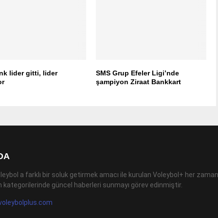
k lider gitti, lider
SMS Grup Efeler Ligi’nde
or
şampiyon Ziraat Bankkart
DA
leybol a farklı bir soluk getirmek amacı ile kurulan Voleybol+ her zaman
 kategorilerinde güncel haberleri sunmayı görev edinmiştir.
voleybolplus.com