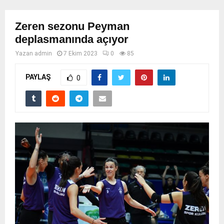
Zeren sezonu Peyman
deplasmanında açıyor
Yazan
admin
7 Ekim 2023
0
85
PAYLAŞ
0