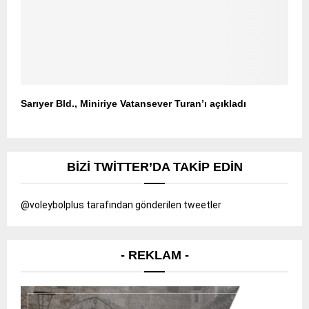
Sarıyer Bld., Miniriye Vatansever Turan’ı açıkladı
BIZI TWITTER’DA TAKIP EDIN
@voleybolplus tarafından gönderilen tweetler
- REKLAM -