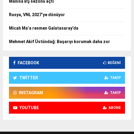
Manisa BŞ sezonu açtı
Rusya, VNL 2027’ye dönüyor
Micah Ma’a resmen Galatasaray’da
Mehmet Akif Üstündağ: Başarıyı korumak daha zor
FACEBOOK
BEĞENI
TWITTER
TAKIP
INSTAGRAM
TAKIP
YOUTUBE
ABONE