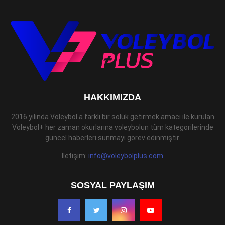
HAKKIMIZDA
2016 yılında Voleybol a farklı bir soluk getirmek amacı ile kurulan
Voleybol+ her zaman okurlarına voleybolun tüm kategorilerinde
güncel haberleri sunmayı görev edinmiştir.
İletişim:
info@voleybolplus.com
SOSYAL PAYLAŞIM