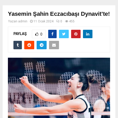
Yasemin Şahin Eczacıbaşı Dynavit’te!
Yazan
admin
11 Ocak 2024
0
455
PAYLAŞ
0