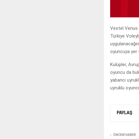
Vestel Venus S
Türkiye Voley
uygulanacağını
oyuncuya yer v
Kulüpler, Avr
oyuncu da bulu
yabancı uyrukl
uyruklu oyunc
PAYLAŞ
ÖNCEKI HABER