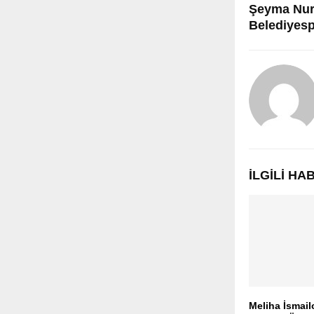
Şeyma Nur 
Belediyes
İLGILI H
Meliha İsmail