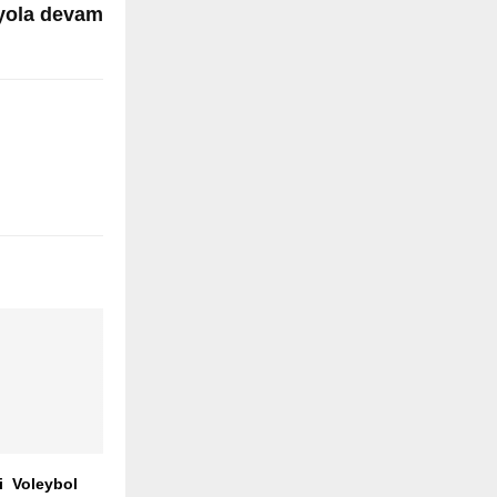
 yola devam
i Voleybol