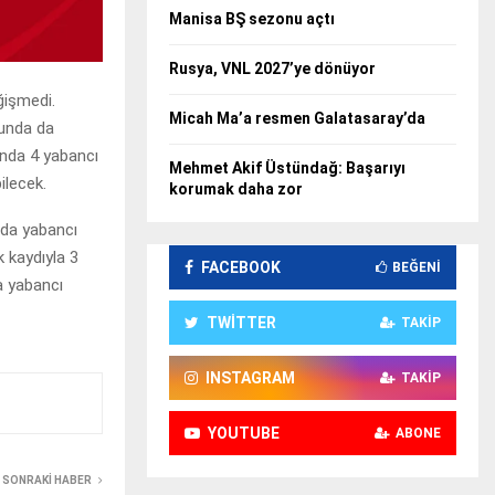
Manisa BŞ sezonu açtı
Rusya, VNL 2027’ye dönüyor
ğişmedi.
Micah Ma’a resmen Galatasaray’da
nunda da
unda 4 yabancı
Mehmet Akif Üstündağ: Başarıyı
ilecek.
korumak daha zor
ıda yabancı
k kaydıyla 3
FACEBOOK
BEĞENI
a yabancı
TWITTER
TAKIP
INSTAGRAM
TAKIP
YOUTUBE
ABONE
SONRAKI HABER