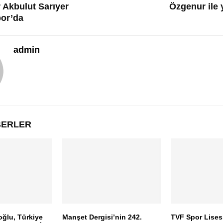
Akbulut Sarıyer
Özgenur ile
por’da
admin
ABERLER
oğlu, Türkiye
Manşet Dergisi’nin 242.
TVF Spor Lises