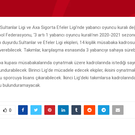
ultanlar Ligi ve Axa Sigorta Efeler Ligi’nde yabancı oyuncu kuralı de
bol Federasyonu, ‘3 artı 1 yabancı oyuncu kuralı’nın 2020-2021 sezo
 duyurdu.Sultanlar ve Efeler Ligi ekipleri, 14 kişilik müsabaka kadros
erebilecek. Takımlar, karşılaşma esnasında 3 yabancıyı sahaya süreb
upa kupası müsabakalarında oynatmak üzere kadrolarında istediği say
ndurabilecek. Birinci Lig’de mücadele edecek ekipler, ikisini oynatma
u sporcuya lisans çıkarabilecek. İkinci Lig’deki takımlarsa kadrolarınd
u bulunduramayacak.
0