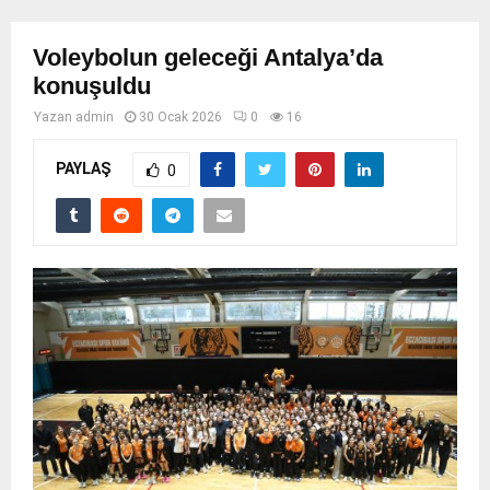
Voleybolun geleceği Antalya’da
konuşuldu
Yazan
admin
30 Ocak 2026
0
16
PAYLAŞ
0