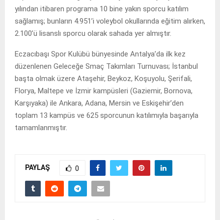
yılından itibaren programa 10 bine yakın sporcu katılım
sağlamış; bunların 4.951’i voleybol okullarında eğitim alırken,
2.100’ü lisanslı sporcu olarak sahada yer almıştır.
Eczacıbaşı Spor Kulübü bünyesinde Antalya’da ilk kez
düzenlenen Geleceğe Smaç Takımları Turnuvası; İstanbul
başta olmak üzere Ataşehir, Beykoz, Koşuyolu, Şerifali,
Florya, Maltepe ve İzmir kampüsleri (Gaziemir, Bornova,
Karşıyaka) ile Ankara, Adana, Mersin ve Eskişehir’den
toplam 13 kampüs ve 625 sporcunun katılımıyla başarıyla
tamamlanmıştır.
PAYLAŞ
0