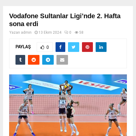
Vodafone Sultanlar Ligi’nde 2. Hafta
sona erdi
Yazan
admin
13 Ekim 2024
0
58
PAYLAŞ
0