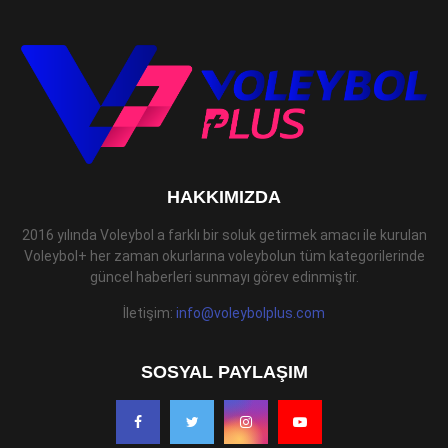
HAKKIMIZDA
2016 yılında Voleybol a farklı bir soluk getirmek amacı ile kurulan
Voleybol+ her zaman okurlarına voleybolun tüm kategorilerinde
güncel haberleri sunmayı görev edinmiştir.
İletişim:
info@voleybolplus.com
SOSYAL PAYLAŞIM