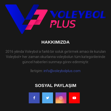
HAKKIMIZDA
2016 yılında Voleybol a farklı bir soluk getirmek amacı ile kurulan
Voleybol+ her zaman okurlarına voleybolun tüm kategorilerinde
güncel haberleri sunmayı görev edinmiştir.
İletişim:
info@voleybolplus.com
SOSYAL PAYLAŞIM