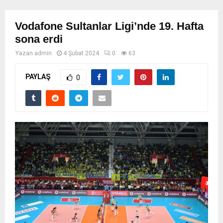
Vodafone Sultanlar Ligi’nde 19. Hafta
sona erdi
Yazan
admin
4 Şubat 2024
0
63
PAYLAŞ
0