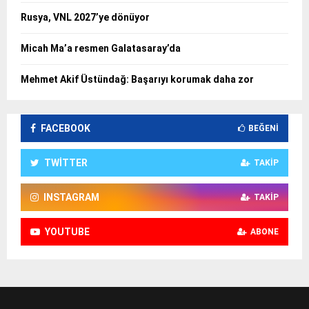
Rusya, VNL 2027’ye dönüyor
Micah Ma’a resmen Galatasaray’da
Mehmet Akif Üstündağ: Başarıyı korumak daha zor
FACEBOOK
BEĞENI
TWITTER
TAKIP
INSTAGRAM
TAKIP
YOUTUBE
ABONE