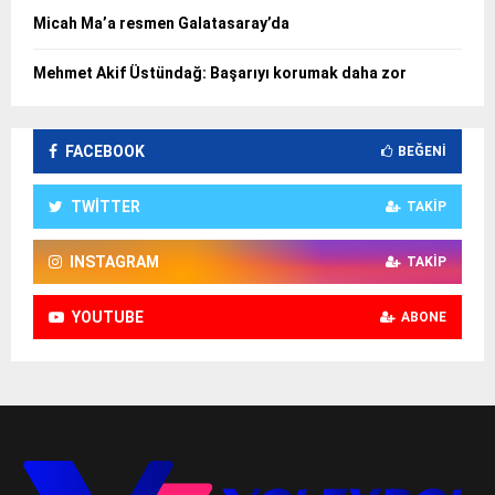
Micah Ma’a resmen Galatasaray’da
Mehmet Akif Üstündağ: Başarıyı korumak daha zor
FACEBOOK
BEĞENI
TWITTER
TAKIP
INSTAGRAM
TAKIP
YOUTUBE
ABONE