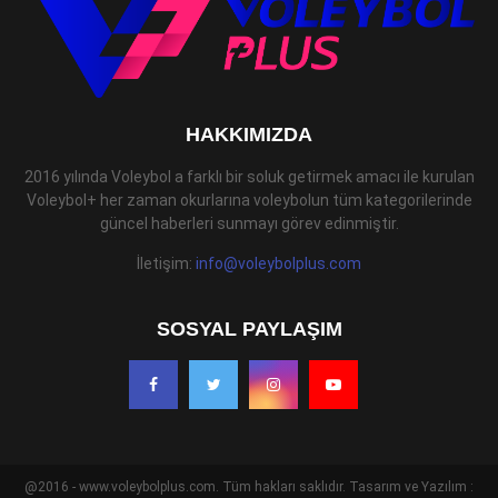
HAKKIMIZDA
2016 yılında Voleybol a farklı bir soluk getirmek amacı ile kurulan
Voleybol+ her zaman okurlarına voleybolun tüm kategorilerinde
güncel haberleri sunmayı görev edinmiştir.
İletişim:
info@voleybolplus.com
SOSYAL PAYLAŞIM
@2016 - www.voleybolplus.com. Tüm hakları saklıdır. Tasarım ve Yazılım :