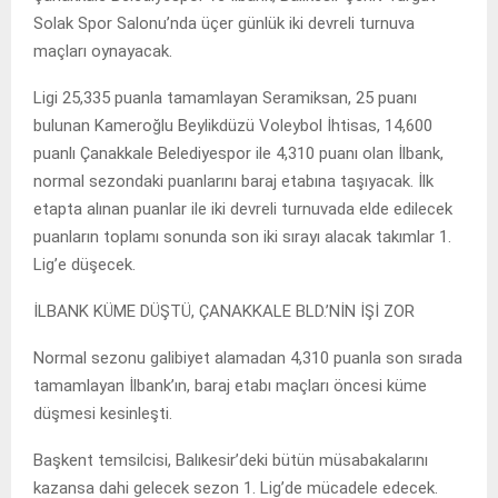
Solak Spor Salonu’nda üçer günlük iki devreli turnuva
maçları oynayacak.
Ligi 25,335 puanla tamamlayan Seramiksan, 25 puanı
bulunan Kameroğlu Beylikdüzü Voleybol İhtisas, 14,600
puanlı Çanakkale Belediyespor ile 4,310 puanı olan İlbank,
normal sezondaki puanlarını baraj etabına taşıyacak. İlk
etapta alınan puanlar ile iki devreli turnuvada elde edilecek
puanların toplamı sonunda son iki sırayı alacak takımlar 1.
Lig’e düşecek.
İLBANK KÜME DÜŞTÜ, ÇANAKKALE BLD.’NİN İŞİ ZOR
Normal sezonu galibiyet alamadan 4,310 puanla son sırada
tamamlayan İlbank’ın, baraj etabı maçları öncesi küme
düşmesi kesinleşti.
Başkent temsilcisi, Balıkesir’deki bütün müsabakalarını
kazansa dahi gelecek sezon 1. Lig’de mücadele edecek.