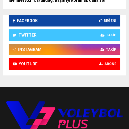
Mehmet Akif Üstündağ: Başarıyı korumak daha zor
FACEBOOK
BEĞENI
TWITTER
TAKIP
INSTAGRAM
TAKIP
YOUTUBE
ABONE