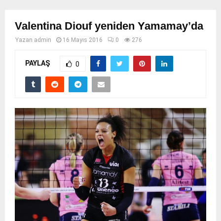
Valentina Diouf yeniden Yamamay’da
Yazan
admin
16 Mayıs 2016
0
276
PAYLAŞ
0