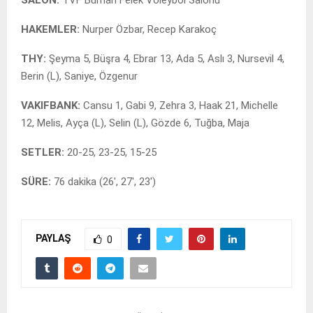
SALON:
TVF Burhan Felek Voleybol Salonu
HAKEMLER:
Nurper Özbar, Recep Karakoç
THY:
Şeyma 5, Büşra 4, Ebrar 13, Ada 5, Aslı 3, Nursevil 4,
Berin (L), Saniye, Özgenur
VAKIFBANK:
Cansu 1, Gabi 9, Zehra 3, Haak 21, Michelle
12, Melis, Ayça (L), Selin (L), Gözde 6, Tuğba, Maja
SETLER:
20-25, 23-25, 15-25
SÜRE:
76 dakika (26′, 27′, 23′)
PAYLAŞ
0