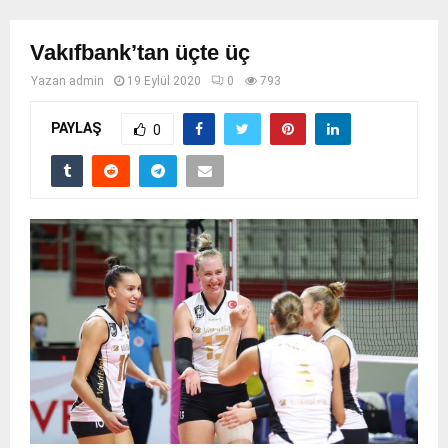
Vakıfbank’tan üçte üç
Yazan
admin
19 Eylül 2020
0
793
PAYLAŞ
0