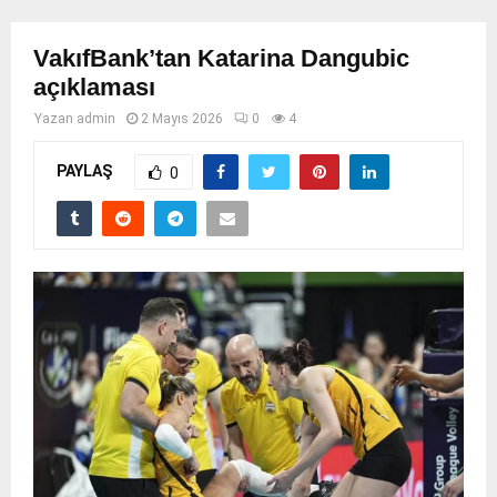
VakıfBank’tan Katarina Dangubic
açıklaması
Yazan
admin
2 Mayıs 2026
0
4
PAYLAŞ
0