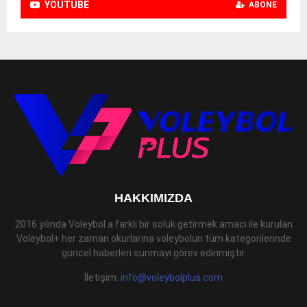
YOUTUBE
ABONE
HAKKIMIZDA
2016 yılında Voleybol a farklı bir soluk getirmek amacı ile kurulan
Voleybol+ her zaman okurlarına voleybolun tüm kategorilerinde
güncel haberleri sunmayı görev edinmiştir.
İletişim:
info@voleybolplus.com