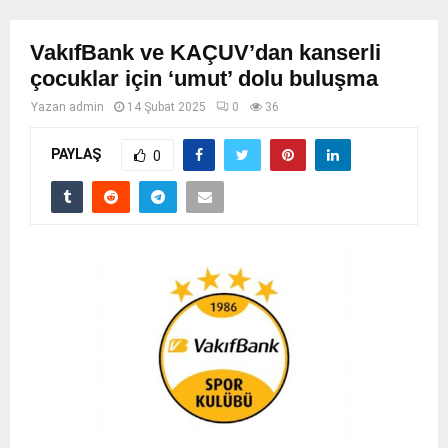
VakıfBank ve KAÇUV’dan kanserli
çocuklar için ‘umut’ dolu buluşma
Yazan
admin
14 Şubat 2025
0
36
PAYLAŞ
0