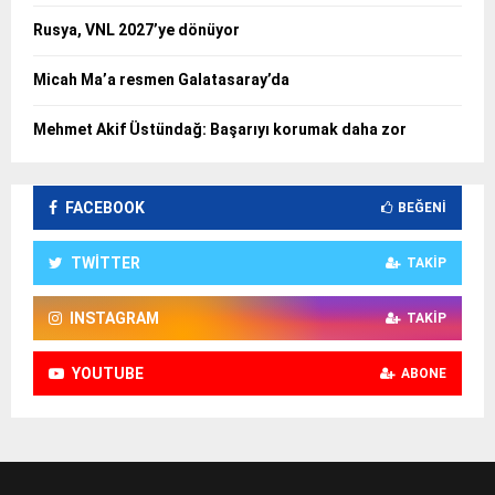
Rusya, VNL 2027’ye dönüyor
Micah Ma’a resmen Galatasaray’da
Mehmet Akif Üstündağ: Başarıyı korumak daha zor
FACEBOOK
BEĞENI
TWITTER
TAKIP
INSTAGRAM
TAKIP
YOUTUBE
ABONE