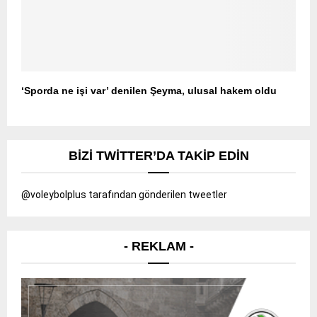
‘Sporda ne işi var’ denilen Şeyma, ulusal hakem oldu
BIZI TWITTER’DA TAKIP EDIN
@voleybolplus tarafından gönderilen tweetler
- REKLAM -