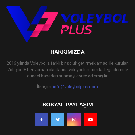
HAKKIMIZDA
2016 yılında Voleybol a farklı bir soluk getirmek amacı ile kurulan
Voleybol+ her zaman okurlarına voleybolun tüm kategorilerinde
güncel haberleri sunmayı görev edinmiştir.
İletişim:
info@voleybolplus.com
SOSYAL PAYLAŞIM