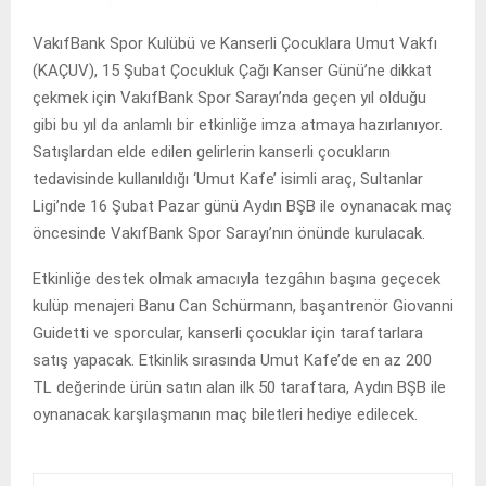
VakıfBank Spor Kulübü ve Kanserli Çocuklara Umut Vakfı
(KAÇUV), 15 Şubat Çocukluk Çağı Kanser Günü’ne dikkat
çekmek için VakıfBank Spor Sarayı’nda geçen yıl olduğu
gibi bu yıl da anlamlı bir etkinliğe imza atmaya hazırlanıyor.
Satışlardan elde edilen gelirlerin kanserli çocukların
tedavisinde kullanıldığı ‘Umut Kafe’ isimli araç, Sultanlar
Ligi’nde 16 Şubat Pazar günü Aydın BŞB ile oynanacak maç
öncesinde VakıfBank Spor Sarayı’nın önünde kurulacak.
Etkinliğe destek olmak amacıyla tezgâhın başına geçecek
kulüp menajeri Banu Can Schürmann, başantrenör Giovanni
Guidetti ve sporcular, kanserli çocuklar için taraftarlara
satış yapacak. Etkinlik sırasında Umut Kafe’de en az 200
TL değerinde ürün satın alan ilk 50 taraftara, Aydın BŞB ile
oynanacak karşılaşmanın maç biletleri hediye edilecek.