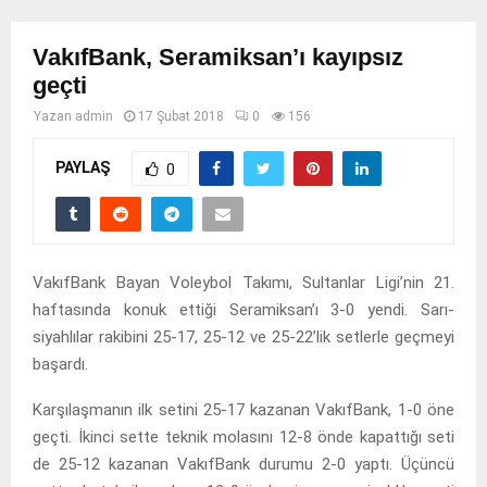
VakıfBank, Seramiksan’ı kayıpsız
geçti
Yazan
admin
17 Şubat 2018
0
156
PAYLAŞ
0
VakıfBank Bayan Voleybol Takımı, Sultanlar Ligi’nin 21.
haftasında konuk ettiği Seramiksan’ı 3-0 yendi. Sarı-
siyahlılar rakibini 25-17, 25-12 ve 25-22’lik setlerle geçmeyi
başardı.
Karşılaşmanın ilk setini 25-17 kazanan VakıfBank, 1-0 öne
geçti. İkinci sette teknik molasını 12-8 önde kapattığı seti
de 25-12 kazanan VakıfBank durumu 2-0 yaptı. Üçüncü