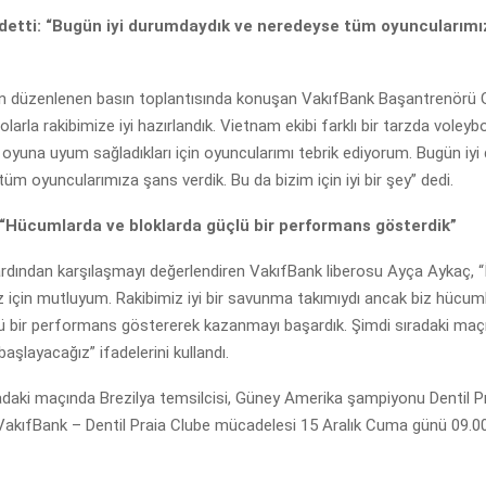
detti: “Bugün iyi durumdaydık ve neredeyse tüm oyuncularımı
n düzenlenen basın toplantısında konuşan VakıfBank Başantrenörü 
olarla rakibimize iyi hazırlandık. Vietnam ekibi farklı bir tarzda voleyb
l oyuna uyum sağladıkları için oyuncularımı tebrik ediyorum. Bugün iy
üm oyuncularımıza şans verdik. Bu da bizim için iyi bir şey” dedi.
“Hücumlarda ve bloklarda güçlü bir performans gösterdik”
rdından karşılaşmayı değerlendiren VakıfBank liberosu Ayça Aykaç, “İ
 için mutluyum. Rakibimiz iyi bir savunma takımıydı ancak biz hücum
lü bir performans göstererek kazanmayı başardık. Şimdi sıradaki ma
aşlayacağız” ifadelerini kullandı.
daki maçında Brezilya temsilcisi, Güney Amerika şampiyonu Dentil Pr
 VakıfBank – Dentil Praia Clube mücadelesi 15 Aralık Cuma günü 09.0