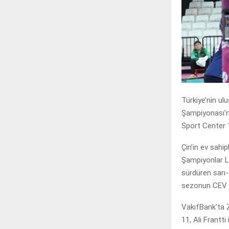
Türkiye’nin u
Şampiyonası’nd
Sport Center 1
Çin’in ev sah
Şampiyonlar Li
sürdüren sarı-s
sezonun CEV Ş
VakıfBank’ta 
11, Ali Frantti