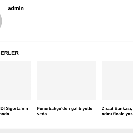
admin
ABERLER
DI Sigorta’nın
Fenerbahçe’den galibiyetle
Ziraat Bankası,
rcada
veda
adını finale yaz