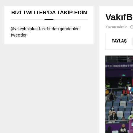
BIZI TWITTER’DA TAKIP EDIN
VakıfB
Yazan
admin
@voleybolplus tarafından gönderilen
tweetler
PAYLAŞ