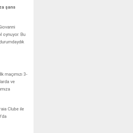
za şans
Giovanni
ol oynuyor. Bu
i durumdaydık
lk maçımızı 3-
larda ve
çımıza
aia Clube ile
0’da