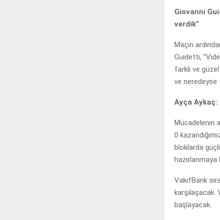
Giovanni Gui
verdik”
Maçın ardında
Guidetti, “Vide
farklı ve güze
ve neredeyse t
Ayça Aykaç: 
Mücadelenin a
0 kazandığımız
bloklarda güç
hazırlanmaya b
VakıfBank sıra
karşılaşacak.
başlayacak.