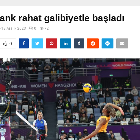
ank rahat galibiyetle başladı
13 Aralık 2023
0
72
0