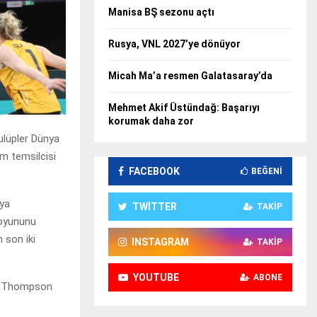
Manisa BŞ sezonu açtı
Rusya, VNL 2027’ye dönüyor
Micah Ma’a resmen Galatasaray’da
Mehmet Akif Üstündağ: Başarıyı
korumak daha zor
ulüpler Dünya
am temsilcisi
FACEBOOK
BEĞENI
sya
TWITTER
TAKIP
 oyununu
n son iki
INSTAGRAM
TAKIP
YOUTUBE
ABONE
an Thompson