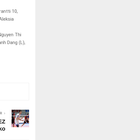
antti 10,
Aleksia
Nguyen Thi
nh Dang (L),
ER
EZ
ko