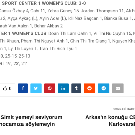
– SPORT CENTER 1 WOMEN’S CLUB: 3-0
 Cansu Özbay 4, Gabi 11, Zehra Güneş 15, Jordan Thompson 11, Ali Fr
2, Ayça Aykaç (L), Aylin Acar (L), İdil Naz Başcan 1, Bianka Busa 1, 
arah Van Aalen 1, Bahar Akbay 2
ER 1 WOMEN’S CLUB
: Doan Thi Lam Oahn 1, Vi Thi Nu Quyhn 15, 
 Thi Xhuan, Pham Thi Nguyet Anh 1, Ghin Thi Tra Giang 1, Nguyen Kha
 1, Ly Thi Luyen 1, Tran Thi Bich Tyu 1
10, 25-15, 25-13
Rİ
: 19’, 23’, 21’
0
SONRAKI HAB
i: Simit yemeyi seviyorum
Arkas’ın konuğu C
hocamıza söylemeyin
Karlovars