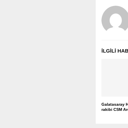
İLGILI H
Galatasaray H
rakibi CSM A