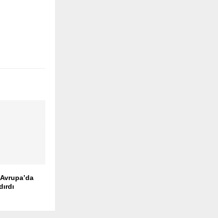
 Avrupa’da
dırdı