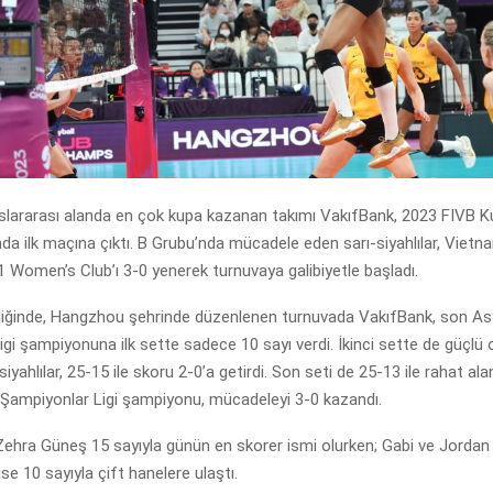
luslararası alanda en çok kupa kazanan takımı VakıfBank, 2023 FIVB K
a ilk maçına çıktı. B Grubu’nda mücadele eden sarı-siyahlılar, Vietn
 Women’s Club’ı 3-0 yenerek turnuvaya galibiyetle başladı.
ipliğinde, Hangzhou şehrinde düzenlenen turnuvada VakıfBank, son A
gi şampiyonuna ilk sette sadece 10 sayı verdi. İkinci sette de güçlü
iyahlılar, 25-15 ile skoru 2-0’a getirdi. Son seti de 25-13 ile rahat ala
ampiyonlar Ligi şampiyonu, mücadeleyi 3-0 kazandı.
Zehra Güneş 15 sayıyla günün en skorer ismi olurken; Gabi ve Jord
 ise 10 sayıyla çift hanelere ulaştı.