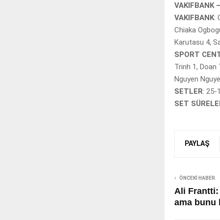
VAKIFBANK 
VAKIFBANK
:
Chiaka Ogbogu 
Karutasu 4, S
SPORT CENT
Trinh 1, Doan
Nguyen Nguyen
SETLER
: 25-
SET SÜRELE
PAYLAŞ
ÖNCEKI HABER
Ali Frantt
ama bunu 