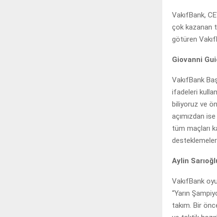
VakıfBank, CE
çok kazanan t
götüren Vakıf
Giovanni Gui
VakıfBank Baş
ifadeleri kull
biliyoruz ve 
açımızdan ise 
tüm maçları k
desteklemeleri
Aylin Sarıoğl
VakıfBank oyu
“Yarın Şampiyo
takım. Bir önc