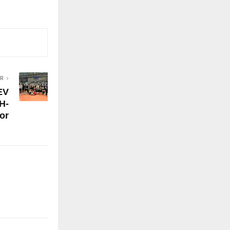
ER
EV
H-
or