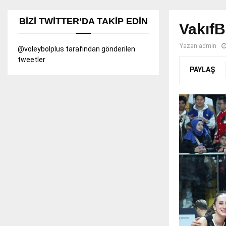
BIZI TWITTER’DA TAKIP EDIN
VakıfB
Yazan
admin
@voleybolplus tarafından gönderilen
tweetler
PAYLAŞ