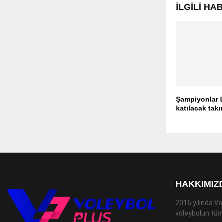
İLGILI H
Şampiyonlar 
katılacak takı
HAKKIMIZ
2016 yılında Vo
voleybolun tüm