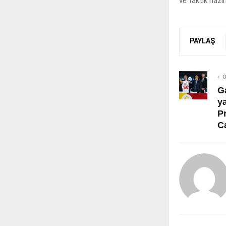
ve taktik hazır
PAYLAŞ
Ö
Ga
y
P
C