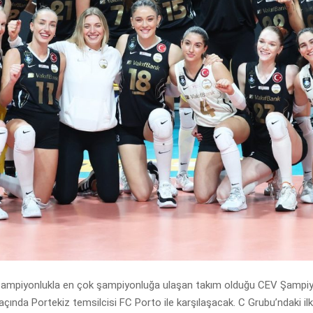
şampiyonlukla en çok şampiyonluğa ulaşan takım olduğu CEV Şampiy
maçında Portekiz temsilcisi FC Porto ile karşılaşacak. C Grubu’ndaki il