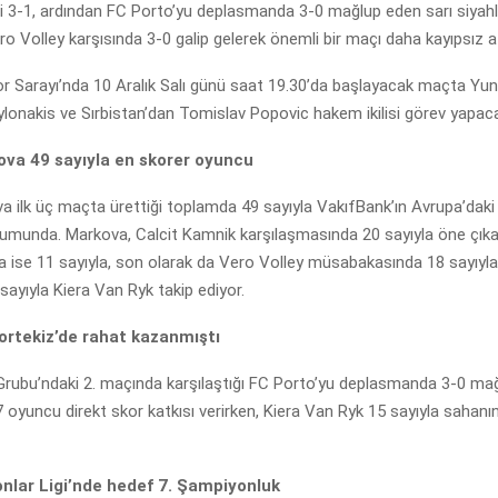
i 3-1, ardından FC Porto’yu deplasmanda 3-0 mağlup eden sarı siyahlı
 Volley karşısında 3-0 galip gelerek önemli bir maçı daha kayıpsız at
r Sarayı’nda 10 Aralık Salı günü saat 19.30’da başlayacak maçta Yu
lonakis ve Sırbistan’dan Tomislav Popovic hakem ikilisi görev yapac
va 49 sayıyla en skorer oyuncu
 ilk üç maçta ürettiği toplamda 49 sayıyla VakıfBank’ın Avrupa’daki
munda. Markova, Calcit Kamnik karşılaşmasında 20 sayıyla öne çıka
 ise 11 sayıyla, son olarak da Vero Volley müsabakasında 18 sayıyla
sayıyla Kiera Van Ryk takip ediyor.
ortekiz’de rahat kazanmıştı
Grubu’ndaki 2. maçında karşılaştığı FC Porto’yu deplasmanda 3-0 mağ
 oyuncu direkt skor katkısı verirken, Kiera Van Ryk 15 sayıyla sahanı
lar Ligi’nde hedef 7. Şampiyonluk