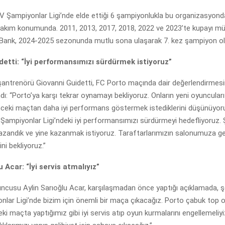
V Şampiyonlar Ligi’nde elde ettiği 6 şampiyonlukla bu organizasyond
akım konumunda. 2011, 2013, 2017, 2018, 2022 ve 2023’te kupayı m
Bank, 2024-2025 sezonunda mutlu sona ulaşarak 7. kez şampiyon olm
detti: “İyi performansımızı sürdürmek istiyoruz”
antrenörü Giovanni Guidetti, FC Porto maçında dair değerlendirmes
andı: “Porto’ya karşı tekrar oynamayı bekliyoruz. Onların yeni oyuncula
önceki maçtan daha iyi performans göstermek istediklerini düşünüyor
Şampiyonlar Ligi’ndeki iyi performansımızı sürdürmeyi hedefliyoruz.
azandık ve yine kazanmak istiyoruz. Taraftarlarımızın salonumuza gel
ni bekliyoruz.”
u Acar: “İyi servis atmalıyız”
ncusu Aylin Sarıoğlu Acar, karşılaşmadan önce yaptığı açıklamada, ş
nlar Ligi’nde bizim için önemli bir maça çıkacağız. Porto çabuk top 
eki maçta yaptığımız gibi iyi servis atıp oyun kurmalarını engellemeliy