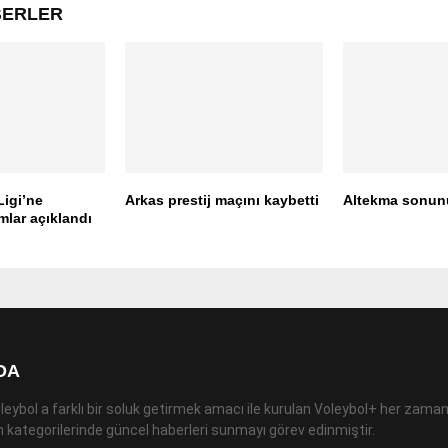
ABERLER
Ligi’ne
Arkas prestij maçını kaybetti
Altekma sonun
mlar açıklandı
DA
leybol a farklı bir soluk getirmek amacı ile kurulan Voleybol+ her zaman
 kategorilerinde güncel haberleri sunmayı görev edinmiştir.