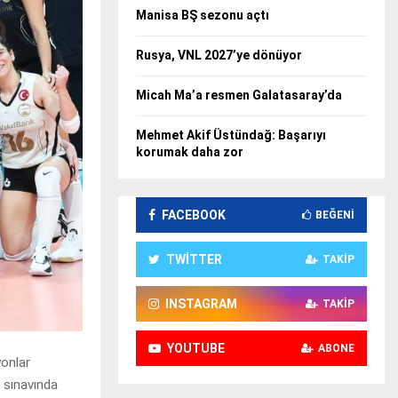
Manisa BŞ sezonu açtı
Rusya, VNL 2027’ye dönüyor
Micah Ma’a resmen Galatasaray’da
Mehmet Akif Üstündağ: Başarıyı
korumak daha zor
FACEBOOK
BEĞENI
TWITTER
TAKIP
INSTAGRAM
TAKIP
YOUTUBE
ABONE
onlar
k sınavında