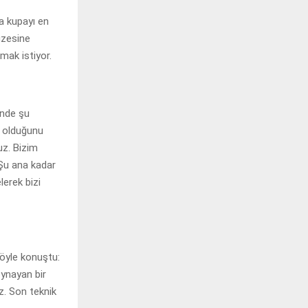
a kupayı en
üzesine
ak istiyor.
inde şu
rı olduğunu
uz. Bizim
 Şu ana kadar
erek bizi
öyle konuştu:
oynayan bir
iz. Son teknik