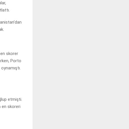
lar,
lattı.
nanistan’dan
ak.
 en skorer
rken, Porto
 oynamıştı.
lup etmişti.
n en skoreri