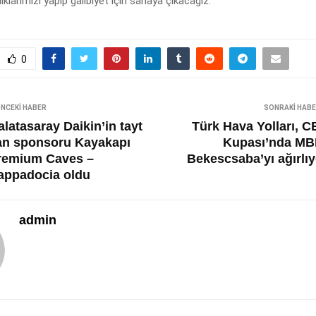
lıklarımızı yapıp galibiyet için sahaya çıkacağız.”
0
NCEKI HABER
SONRAKI HAB
latasaray Daikin’in tayt
Türk Hava Yolları, C
an sponsoru Kayakapı
Kupası’nda MB
remium Caves –
Bekescsaba’yı ağırlıy
appadocia oldu
admin