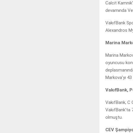
Calcit Kamnik’
devamında Vero
VakıfBank Spo
Alexandros My
Marina Marko
Marina Markova
oyuncusu konu
deplasmanında
Markova’yı 43 
VakıfBank, P
VakıfBank, C 
VakıfBank’ta 7
olmuştu.
CEV Şampiyon