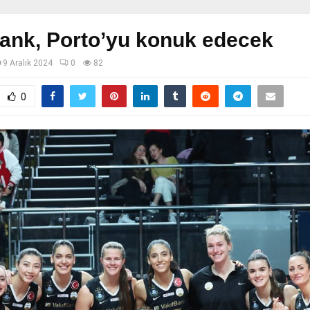
ank, Porto’yu konuk edecek
9 Aralık 2024
0
82
0