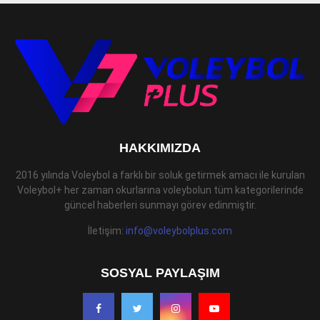
HAKKIMIZDA
2016 yılında Voleybol a farklı bir soluk getirmek amacı ile kurulan
Voleybol+ her zaman okurlarına voleybolun tüm kategorilerinde
güncel haberleri sunmayı görev edinmiştir.
İletişim:
info@voleybolplus.com
SOSYAL PAYLAŞIM