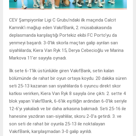
CEV Şampiyonlar Ligi C Grubu’ndaki ilk maçında Calcit
Kamnik’i mağlup eden VakıfBank, 2. müsabakasında
deplasmanda karşılaştığı Portekiz ekibi FC Porto’yu da
yenmeyi başardı. 3-0’lık skorla maçtan galip ayrılan sarı
siyahlılarda; Kiera Van Ryk 15, Derya Cebecioğlu ve Marina
Markova 11’er sayıyla oynadı.
İlk sete 6-1’lik üstünlükle giren VakıfBank, setin kalan
bölümünde de rahat bir oyun ortaya koydu. 20 dakika süren
seti 25-13 kazanan sarı siyahlılarda 6 oyuncu direkt skor
katkısı verirken, Kiera Van Ryk 8 sayıyla öne çıktı. 2. sette 4
blok yapan VakıfBank, 6-6’lık eşitliğin ardından 6-0’lık seriyle
12-6’yı yakaladı ve bir daha arkasına bakmadı. Seti 25-16 ile
hanesine yazdıran sarı-siyahlılar, skoru 2-0’a getirdi. 3. ve
son seti de rahat bir oyunla 25-13 ile noktalayan
VakıfBank, karşılaşmadan 3-0 galip ayrıldı.