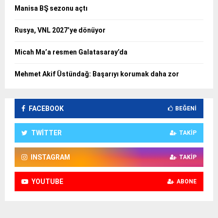
Manisa BŞ sezonu açtı
Rusya, VNL 2027’ye dönüyor
Micah Ma’a resmen Galatasaray’da
Mehmet Akif Üstündağ: Başarıyı korumak daha zor
FACEBOOK
BEĞENI
TWITTER
TAKIP
INSTAGRAM
TAKIP
YOUTUBE
ABONE