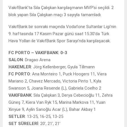
VakıfBank’ta Sıla Çalışkan karşılaşmanın MVP’si seçildi. 2
blok yapan Sıla Çalışkan maçı 3 sayıyla tamamladı.
VakıfBank bir sonraki maçında Vodafone Sultanlar Ligi’nin
9. haftasında 17 Kasım Pazar günü saat 15.30’da Türk
Hava Yolları ile VakıfBank Spor Sarayı’nda karşılaşacak.
FC PORTO – VAKIFBANK: 0-3
SALON
: Dragao Arena
HAKEMLER
: Jörg Kellenberger, Gyula Tillmann
FC PORTO
: Ana Monteiro 1, Puck Hoogers 11, Viera
Mariano 2, Chavez Mercado, Victoria Pinto 1, Kyla
Swanson 5, Joana Resende (L), Gabriela Coelho 2
VAKIFBANK
: Sıla Çalışkan 3, Derya Cebecioğlu 11, Zehra
Güneş 7, Kiera Van Ryk 15, Marina Markova 11, Yuan
Xinyue 9, Aylin Sarıoğlu Acar (L), Bahar Akbay 1
SETLER
: 13-25, 16-25, 13-25
SET SÜRELERİ
: 20’, 21’, 21’