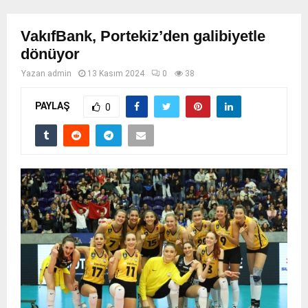
VakıfBank, Portekiz’den galibiyetle
dönüyor
Yazan
admin
13 Kasım 2024
0
38
PAYLAŞ
0