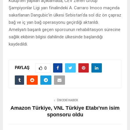
Kulüpten yapılan açıklamada, CEV Zeren Group
Şampiyonlar Ligi yarı finalindeki A. Carraro Imoco maçında
sakatlanan Dangubic’in ülkesi Sırbistan’da sol diz ön çapraz
bağ ve iç yan bağ operasyonu geçirdiği aktarıldı.
Ameliyatı başarılı geçen sporcunun rehabilitasyon sürecine
sağlık ekibinin bilgisi dahilinde ülkesinde başlandığı
kaydedildi.
PAYLAŞ
0
ÖNCEKI HABER
Amazon Türkiye, VNL Türkiye Etabı’nın isim
sponsoru oldu