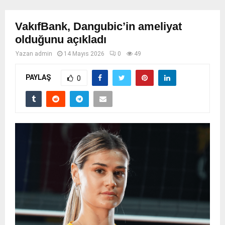
VakıfBank, Dangubic’in ameliyat
olduğunu açıkladı
Yazan
admin
14 Mayıs 2026
0
49
PAYLAŞ
0