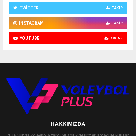
TWITTER
TAKIP
INSTAGRAM
TAKIP
YOUTUBE
ABONE
HAKKIMIZDA
2016 yılında Voleybol a farklı bir soluk getirmek amacı ile kurulan