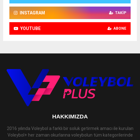
INSTAGRAM
TAKIP
YOUTUBE
ABONE
HAKKIMIZDA
2016 yılında Voleybol a farklı bir soluk getirmek amacı ile kurulan
Voleybol+ her zaman okurlarına voleybolun tüm kategorilerinde