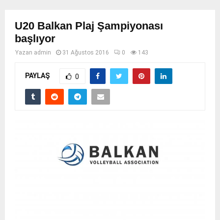
U20 Balkan Plaj Şampiyonası
başlıyor
Yazan
admin
31 Ağustos 2016
0
143
PAYLAŞ
0