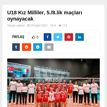
U18 Kız Milliler, 5./8.lik maçları
oynayacak
Yazan
admin
29 Eylül 2021
0
115
PAYLAŞ
0