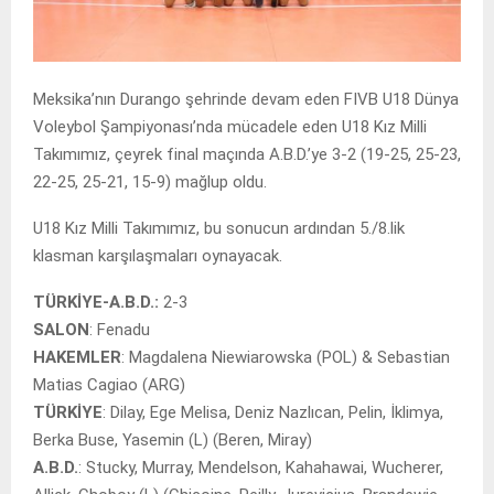
Meksika’nın Durango şehrinde devam eden FIVB U18 Dünya
Voleybol Şampiyonası’nda mücadele eden U18 Kız Milli
Takımımız, çeyrek final maçında A.B.D.’ye 3-2 (19-25, 25-23,
22-25, 25-21, 15-9) mağlup oldu.
U18 Kız Milli Takımımız, bu sonucun ardından 5./8.lik
klasman karşılaşmaları oynayacak.
TÜRKİYE-A.B.D.:
2-3
SALON
: Fenadu
HAKEMLER
: Magdalena Niewiarowska (POL) & Sebastian
Matias Cagiao (ARG)
TÜRKİYE
: Dilay, Ege Melisa, Deniz Nazlıcan, Pelin, İklimya,
Berka Buse, Yasemin (L) (Beren, Miray)
A.B.D.
: Stucky, Murray, Mendelson, Kahahawai, Wucherer,