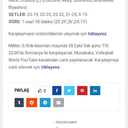
Allick, Choboy (L) (Chicoine, Reilly, Jurevicius, Brandewie,
Blyashov)
SETLER
: 25-19, 23-25, 25-22, 21-25, 9-15
SÜRE:
1 saat 55 dakika (23′,29′,26′,24′,13′)
Karşılaşmanın istatistiklerine ulaşmak için
tıklayınız
.
Milliler, 5./8.lik klasman maçında 28 Eylül Salı günü TSİ
22.00’de Romanya ile karşılaşacak. Müsabaka, Volleyball
World YouTube kanalından canlı yayınlanacak. Karşılaşmayı
canlı izlemek için
tıklayınız
.
PAYLAŞ
0
ÖNCEKI HABER