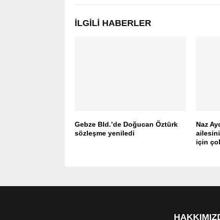
İLGILI HABERLER
Gebze Bld.’de Doğucan Öztürk
Naz Ay
sözleşme yeniledi
ailesin
için ç
HAKKIMIZ