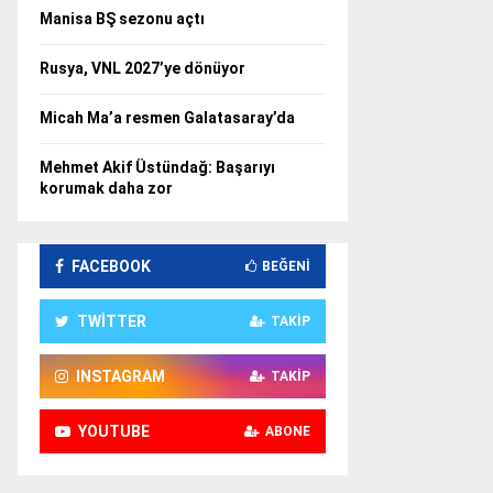
Manisa BŞ sezonu açtı
Rusya, VNL 2027’ye dönüyor
Micah Ma’a resmen Galatasaray’da
Mehmet Akif Üstündağ: Başarıyı
korumak daha zor
FACEBOOK
BEĞENI
TWITTER
TAKIP
INSTAGRAM
TAKIP
YOUTUBE
ABONE