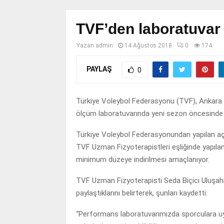
TVF’den laboratuvar
Yazan
admin
14 Ağustos 2018
0
174
PAYLAŞ
0
Türkiye Voleybol Federasyonu (TVF), Ankara
ölçüm laboratuvarında yeni sezon öncesinde 
Türkiye Voleybol Federasyonundan yapılan aç
TVF Uzman Fizyoterapistleri eşliğinde yapılan
minimum düzeye indirilmesi amaçlanıyor.
TVF Uzman Fizyoterapisti Seda Biçici Uluşahin
paylaştıklarını belirterek, şunları kaydetti:
“Performans laboratuvarımızda sporculara uy