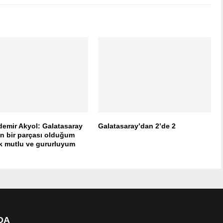
demir Akyol: Galatasaray
Galatasaray’dan 2’de 2
in bir parçası olduğum
ok mutlu ve gururluyum
DA