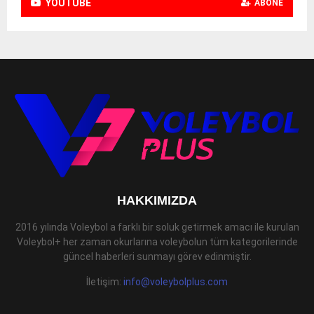
YOUTUBE
ABONE
HAKKIMIZDA
2016 yılında Voleybol a farklı bir soluk getirmek amacı ile kurulan
Voleybol+ her zaman okurlarına voleybolun tüm kategorilerinde
güncel haberleri sunmayı görev edinmiştir.
İletişim:
info@voleybolplus.com