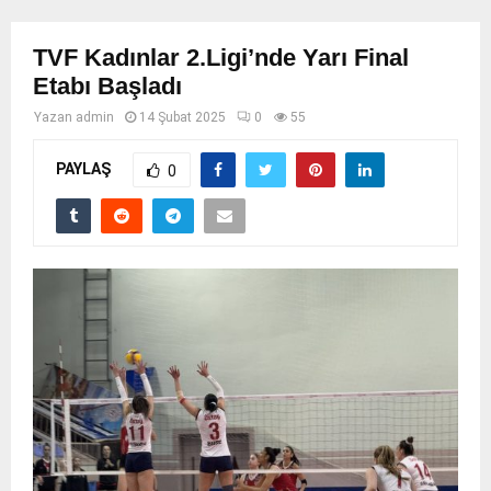
TVF Kadınlar 2.Ligi’nde Yarı Final
Etabı Başladı
Yazan
admin
14 Şubat 2025
0
55
PAYLAŞ
0