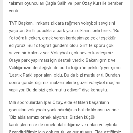
takımın oyuncuları Çağla Salih ve İpar Özay Kurt ile beraber
verdi.
TVF Başkanı, imkansızlıklara rağmen voleybol sevgisini
yaşatan Siirtli çocuklara park yaptırdıklarını belirterek, “Bu
fotoğrafı çeken, emek veren kardeşimize çok teşekkür
ediyoruz. Bu fotoğraf gündem oldu. Siirt’te sporu çok
seven bir Valimiz var. Voleybolu çok seven kardeşimiz.
Oraya park yapılması için destek verdik. Bakanlığımız ve
Valiliğimizin desteğiyle de bu fotoğrafın çekildiği yer şimdi
‘Lastik Park’ spor alanı oldu. Bu da bizi mutlu etti. Bundan
sonra gönderdiğimiz malzemelerle güzel voleybol maçları
yapılıyor. Bu da bizi çok mutlu ediyor.” diye konuştu.
Milli sporculardan İpar Özay, elde ettikleri başarıların
çocukları voleybola yönlendirdiğinin hatırlatılması üzerine,
“Biz ablalarımızı örnek alıyoruz. Bizden küçük
kardeşlerimize de örnek olabildiğimiz ve onları voleybola
özendirdiğimiz için çok mutlu ve gururluyuz. Elde ettiğimiz