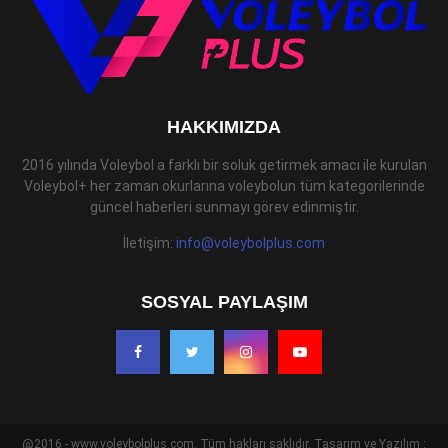
HAKKIMIZDA
2016 yılında Voleybol a farklı bir soluk getirmek amacı ile kurulan
Voleybol+ her zaman okurlarına voleybolun tüm kategorilerinde
güncel haberleri sunmayı görev edinmiştir.
İletişim:
info@voleybolplus.com
SOSYAL PAYLAŞIM
@2016 - www.voleybolplus.com. Tüm hakları saklıdır. Tasarım ve Yazılım :