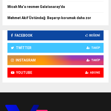
Micah Ma’a resmen Galatasaray’da
Mehmet Akif Üstündağ: Başarıyı korumak daha zor
FACEBOOK
BEĞENI
TWITTER
TAKIP
INSTAGRAM
TAKIP
YOUTUBE
ABONE