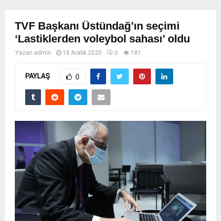
TVF Başkanı Üstündağ’ın seçimi
‘Lastiklerden voleybol sahası’ oldu
Yazan
admin
18 Aralık 2020
0
181
PAYLAŞ
0