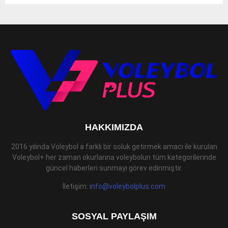
HAKKIMIZDA
2016 yılında Voleybol a farklı bir soluk getirmek amacı ile kurulan
Voleybol+ her zaman okurlarına voleybolun tüm kategorilerinde
güncel haberleri sunmayı görev edinmiştir.
İletişim:
info@voleybolplus.com
SOSYAL PAYLAŞIM