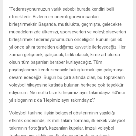
“Federasyonumuzun varlık sebebi burada kendini belli
etmektedir. Bizlerin en önemli görevi insanları
birleştirmektir. Başarıda, mutlulukta, geçmişte, gelecekte
mücadelemizde ülkemizi, sporseverleri ve voleybolseverleri
birleştirmek federasyonumuzun önceliğidir. Bunun için 60
yıl önce altını temelden aldığımız kuvvetle ilerleyeceğiz. Her
zaman gelişecek, çalışacak, birlik olacak, kime ait olursa
olsun tüm başarıları beraber kutlayacağız. Tüm
paydaşlarımızı kendi zirvesiyle buluşturmak için çalışmaya
devam edeceğiz. Bugün bu çatı altında olan, bu toprakların
voleybol hikayesine katkıda bulunan herkese çok teşekkür
ediyorum. Ne mutlu bize ki hepimiz aynı takımdayız. 60’ıncı
yıl sloganımız da ‘Hepimiz aynı takımdayız’.”
Voleybol tarihine ilişkin belgesel gösteriminin yapıldığı
etkinlik öncesinde, ilk milli takım forması, ilk erkek voleybol
takımının fotoğrafı, kazanılan kupalar, imzalı voleybol
toplarının yer aldığı çeşitli aksesuarlar da sergilendi.