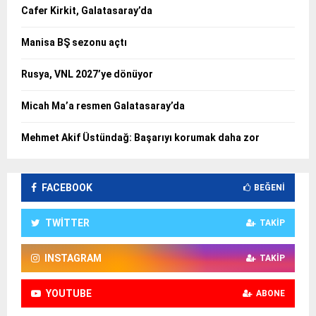
Cafer Kirkit, Galatasaray’da
Manisa BŞ sezonu açtı
Rusya, VNL 2027’ye dönüyor
Micah Ma’a resmen Galatasaray’da
Mehmet Akif Üstündağ: Başarıyı korumak daha zor
FACEBOOK
BEĞENI
TWITTER
TAKIP
INSTAGRAM
TAKIP
YOUTUBE
ABONE