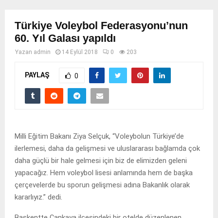
Türkiye Voleybol Federasyonu’nun
60. Yıl Galası yapıldı
Yazan
admin
14 Eylül 2018
0
203
PAYLAŞ
0
Milli Eğitim Bakanı Ziya Selçuk, “Voleybolun Türkiye’de
ilerlemesi, daha da gelişmesi ve uluslararası bağlamda çok
daha güçlü bir hale gelmesi için biz de elimizden geleni
yapacağız. Hem voleybol lisesi anlamında hem de başka
çerçevelerde bu sporun gelişmesi adına Bakanlık olarak
kararlıyız.” dedi.
Başkentte Çankaya ilçesindeki bir otelde düzenlenen