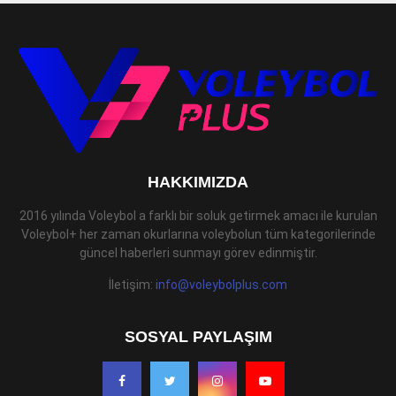
HAKKIMIZDA
2016 yılında Voleybol a farklı bir soluk getirmek amacı ile kurulan
Voleybol+ her zaman okurlarına voleybolun tüm kategorilerinde
güncel haberleri sunmayı görev edinmiştir.
İletişim:
info@voleybolplus.com
SOSYAL PAYLAŞIM