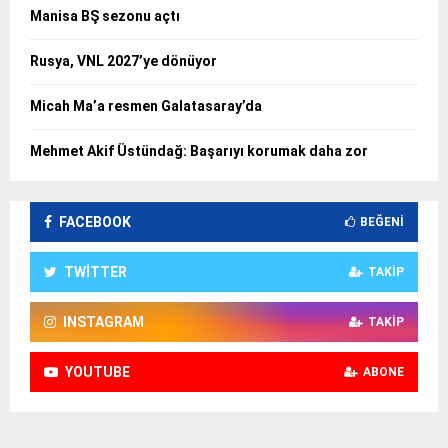
Manisa BŞ sezonu açtı
Rusya, VNL 2027’ye dönüyor
Micah Ma’a resmen Galatasaray’da
Mehmet Akif Üstündağ: Başarıyı korumak daha zor
FACEBOOK
BEĞENI
TWITTER
TAKIP
INSTAGRAM
TAKIP
YOUTUBE
ABONE