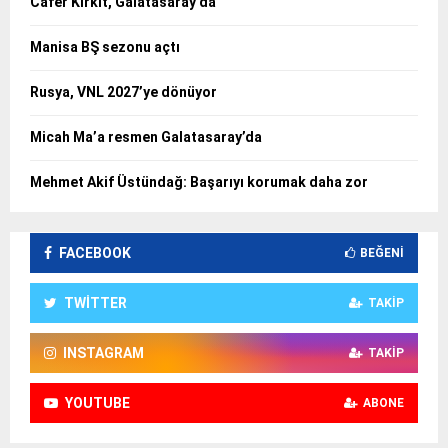
Cafer Kirkit, Galatasaray’da
Manisa BŞ sezonu açtı
Rusya, VNL 2027’ye dönüyor
Micah Ma’a resmen Galatasaray’da
Mehmet Akif Üstündağ: Başarıyı korumak daha zor
FACEBOOK
BEĞENI
TWITTER
TAKIP
INSTAGRAM
TAKIP
YOUTUBE
ABONE