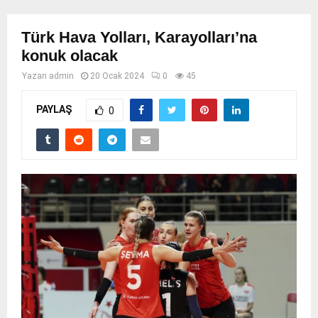
Türk Hava Yolları, Karayolları’na
konuk olacak
Yazan
admin
20 Ocak 2024
0
45
PAYLAŞ
0