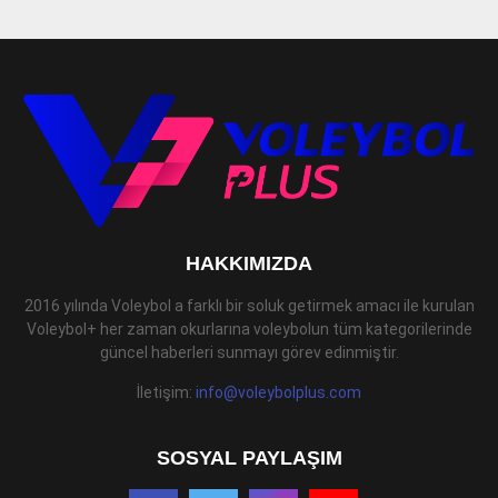
HAKKIMIZDA
2016 yılında Voleybol a farklı bir soluk getirmek amacı ile kurulan
Voleybol+ her zaman okurlarına voleybolun tüm kategorilerinde
güncel haberleri sunmayı görev edinmiştir.
İletişim:
info@voleybolplus.com
SOSYAL PAYLAŞIM