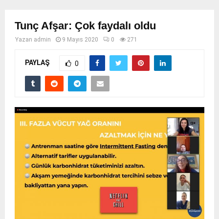
Tunç Afşar: Çok faydalı oldu
Yazan
admin
9 Mayıs 2020
0
271
PAYLAŞ
0