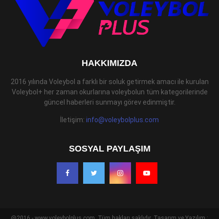
HAKKIMIZDA
2016 yılında Voleybol a farklı bir soluk getirmek amacı ile kurulan
Voleybol+ her zaman okurlarına voleybolun tüm kategorilerinde
güncel haberleri sunmayı görev edinmiştir.
İletişim:
info@voleybolplus.com
SOSYAL PAYLAŞIM
@2016 - www.voleybolplus.com. Tüm hakları saklıdır. Tasarım ve Yazılım :