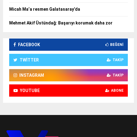
Micah Ma’a resmen Galatasaray’da
Mehmet Akif Üstündağ: Başarıyı korumak daha zor
FACEBOOK
BEĞENI
TWITTER
TAKIP
INSTAGRAM
TAKIP
YOUTUBE
ABONE