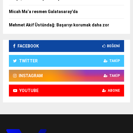
Micah Ma’a resmen Galatasaray’da
Mehmet Akif Üstündağ: Başarıyı korumak daha zor
FACEBOOK
BEĞENI
TWITTER
TAKIP
INSTAGRAM
TAKIP
YOUTUBE
ABONE