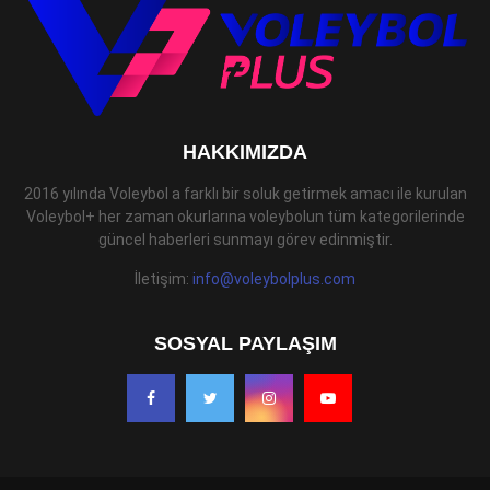
HAKKIMIZDA
2016 yılında Voleybol a farklı bir soluk getirmek amacı ile kurulan
Voleybol+ her zaman okurlarına voleybolun tüm kategorilerinde
güncel haberleri sunmayı görev edinmiştir.
İletişim:
info@voleybolplus.com
SOSYAL PAYLAŞIM