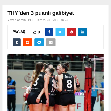
THY’den 3 puanlı galibiyet
Yazan
admin
31 Ekim 2023
0
75
PAYLAŞ
0