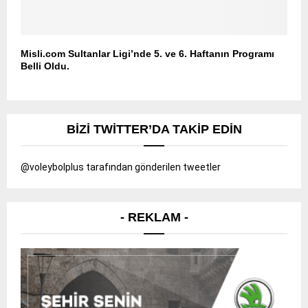
Misli.com Sultanlar Ligi’nde 5. ve 6. Haftanın Programı
Belli Oldu.
BIZI TWITTER’DA TAKIP EDIN
@voleybolplus tarafından gönderilen tweetler
- REKLAM -