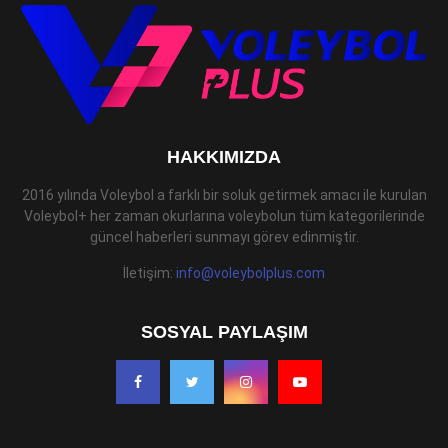
HAKKIMIZDA
2016 yılında Voleybol a farklı bir soluk getirmek amacı ile kurulan
Voleybol+ her zaman okurlarına voleybolun tüm kategorilerinde
güncel haberleri sunmayı görev edinmiştir.
İletişim:
info@voleybolplus.com
SOSYAL PAYLAŞIM