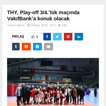
THY, Play-off 3/4.’lük maçında
VakıfBank’a konuk olacak
Yazan
admin
9 Mayıs 2023
0
238
PAYLAŞ
0