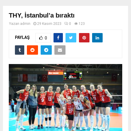
THY, İstanbul’a bıraktı
Yazan
admin
29 Kasım 2023
0
123
PAYLAŞ
0