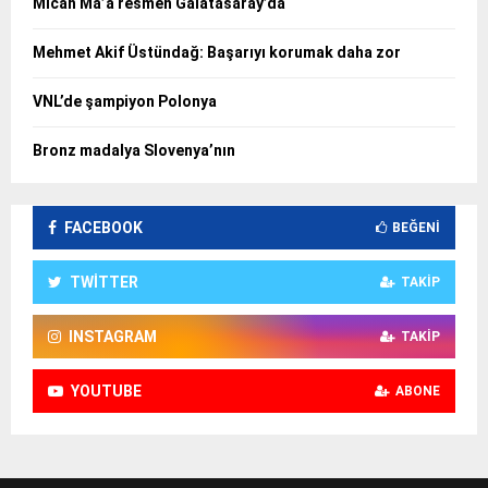
Micah Ma’a resmen Galatasaray’da
Mehmet Akif Üstündağ: Başarıyı korumak daha zor
VNL’de şampiyon Polonya
Bronz madalya Slovenya’nın
FACEBOOK
BEĞENI
TWITTER
TAKIP
INSTAGRAM
TAKIP
YOUTUBE
ABONE