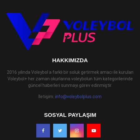
HAKKIMIZDA
2016 yılında Voleybol a farklı bir soluk getirmek amacı ile kurulan
Voleybol+ her zaman okurlarına voleybolun tüm kategorilerinde
güncel haberleri sunmayı görev edinmiştir.
İletişim:
info@voleybolplus.com
SOSYAL PAYLAŞIM