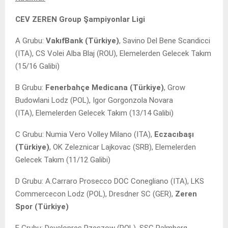
CEV ZEREN Group Şampiyonlar Ligi
A Grubu:
VakıfBank (Türkiye)
, Savino Del Bene Scandicci
(ITA), CS Volei Alba Blaj (ROU), Elemelerden Gelecek Takım
(15/16 Galibi)
B Grubu:
Fenerbahçe Medicana (Türkiye)
, Grow
Budowlani Lodz (POL), Igor Gorgonzola Novara
(ITA), Elemelerden Gelecek Takım (13/14 Galibi)
C Grubu: Numia Vero Volley Milano (ITA),
Eczacıbaşı
(Türkiye)
, OK Zeleznicar Lajkovac (SRB), Elemelerden
Gelecek Takım (11/12 Galibi)
D Grubu: A.Carraro Prosecco DOC Conegliano (ITA), LKS
Commercecon Lodz (POL), Dresdner SC (GER),
Zeren
Spor (Türkiye)
E Grubu: Developres Rzeszow (POL), SSC Palmberg