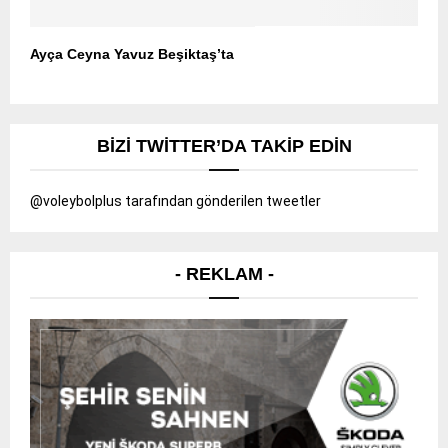
Ayça Ceyna Yavuz Beşiktaş’ta
BIZI TWITTER’DA TAKIP EDIN
@voleybolplus tarafından gönderilen tweetler
- REKLAM -