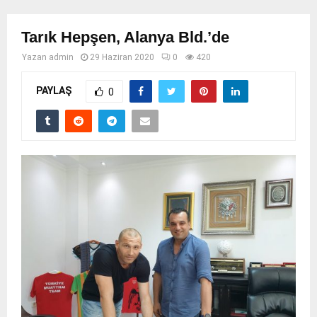
Tarık Hepşen, Alanya Bld.’de
Yazan
admin
29 Haziran 2020
0
420
PAYLAŞ
0