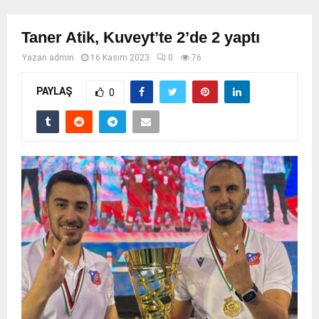
Taner Atik, Kuveyt’te 2’de 2 yaptı
Yazan
admin
16 Kasım 2023
0
76
PAYLAŞ
0