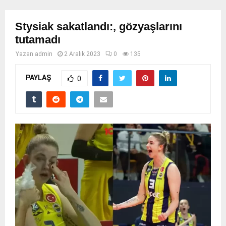
Stysiak sakatlandı:, gözyaşlarını
tutamadı
Yazan
admin
2 Aralık 2023
0
135
PAYLAŞ
0