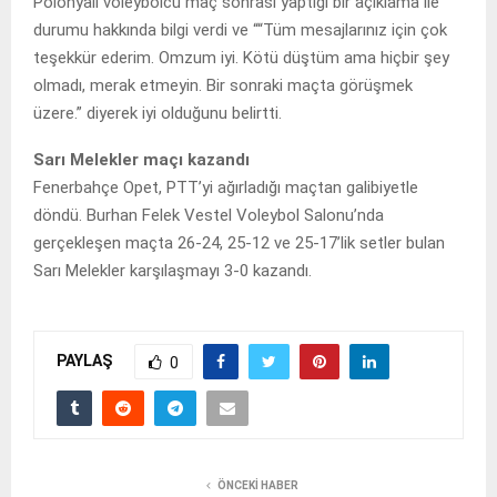
Polonyalı voleybolcu maç sonrası yaptığı bir açıklama ile
durumu hakkında bilgi verdi ve ““Tüm mesajlarınız için çok
teşekkür ederim. Omzum iyi. Kötü düştüm ama hiçbir şey
olmadı, merak etmeyin. Bir sonraki maçta görüşmek
üzere.” diyerek iyi olduğunu belirtti.
Sarı Melekler maçı kazandı
Fenerbahçe Opet, PTT’yi ağırladığı maçtan galibiyetle
döndü. Burhan Felek Vestel Voleybol Salonu’nda
gerçekleşen maçta 26-24, 25-12 ve 25-17’lik setler bulan
Sarı Melekler karşılaşmayı 3-0 kazandı.
PAYLAŞ
0
ÖNCEKI HABER