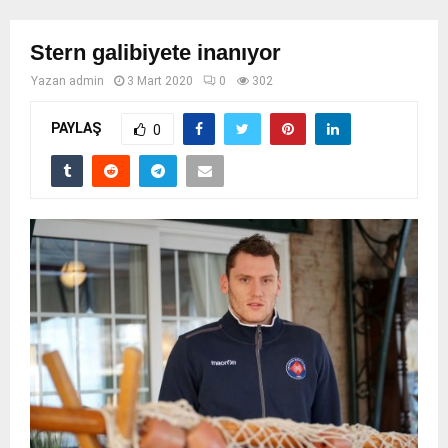
Stern galibiyete inanıyor
Yazan
admin
3 Mart 2020
0
302
PAYLAŞ
0