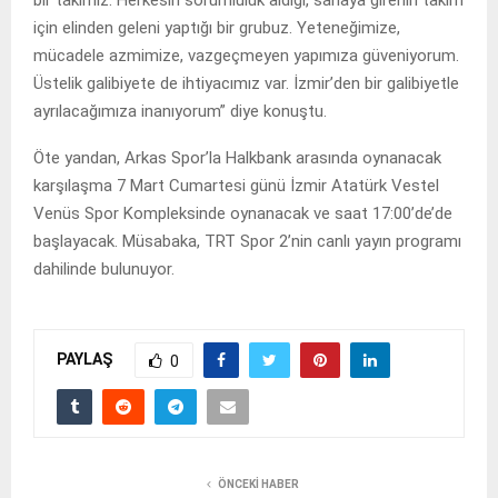
bir takımız. Herkesin sorumluluk aldığı, sahaya girenin takım
için elinden geleni yaptığı bir grubuz. Yeteneğimize,
mücadele azmimize, vazgeçmeyen yapımıza güveniyorum.
Üstelik galibiyete de ihtiyacımız var. İzmir’den bir galibiyetle
ayrılacağımıza inanıyorum” diye konuştu.
Öte yandan, Arkas Spor’la Halkbank arasında oynanacak
karşılaşma 7 Mart Cumartesi günü İzmir Atatürk Vestel
Venüs Spor Kompleksinde oynanacak ve saat 17:00’de’de
başlayacak. Müsabaka, TRT Spor 2’nin canlı yayın programı
dahilinde bulunuyor.
PAYLAŞ
0
ÖNCEKI HABER