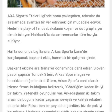
AXA Sigorta Efeler Ligi’nde sona yaklaşırken, takımlar da
sıralamada avantajlı bir yer edinmek için mücadele ediyor.
Hedefine play-off müsabakalarını koyan ve üst grupta yer
almak isteyen Halkbank’ta da antrenmanlar tüm hızıyla
sürüyor.
Hafta sonunda Lig İkincisi Arkas Spor’la İzmir’de
karşılaşacak başkent ekibi, hummalı bir çalışma içinde.
Başkent ekibine ara transfer döneminde dahil edilen Sloven
pasör çaprazı Toncek Stern, Arkas Spor maçını ve
hazırlıkları değerlendirdi. Stern, Arkas Spor’u canlı olarak
izleme fırsatı bulduğunu belirterek, “Gördüğüm kadarı ile iyi
bir takım. Yetenekli oyuncuları var. Arkadaşlarım iki takım
arasında bugüne kadar yaşanan seviyeli ve kaliteli rekabeti
de anlattılar. Fakat ben bir şey daha gördüm; biz de çok iyi