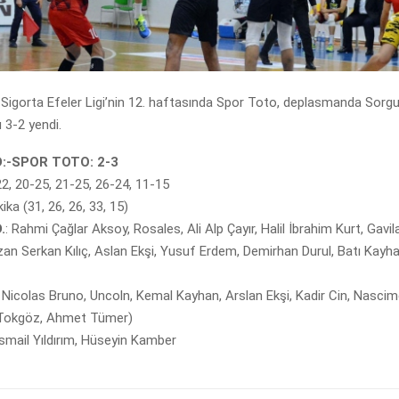
Sigorta Efeler Ligi’nin 12. haftasında Spor Toto, deplasmanda Sorg
 3-2 yendi.
:-SPOR TOTO: 2-3
22, 20-25, 21-25, 26-24, 11-15
ika (31, 26, 26, 33, 15)
.
: Rahmi Çağlar Aksoy, Rosales, Ali Alp Çayır, Halil İbrahim Kurt, Gav
n Serkan Kılıç, Aslan Ekşi, Yusuf Erdem, Demirhan Durul, Batı Kayha
: Nicolas Bruno, Uncoln, Kemal Kayhan, Arslan Ekşi, Kadir Cin, Nasci
 Tokgöz, Ahmet Tümer)
İsmail Yıldırım, Hüseyin Kamber