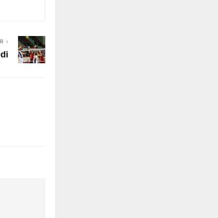
ER
di