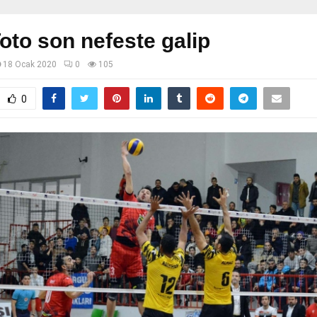
oto son nefeste galip
18 Ocak 2020
0
105
0