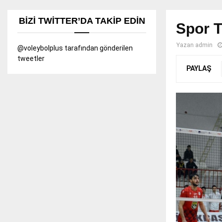
BIZI TWITTER’DA TAKIP EDIN
Spor T
Yazan
admin
@voleybolplus tarafından gönderilen
tweetler
PAYLAŞ