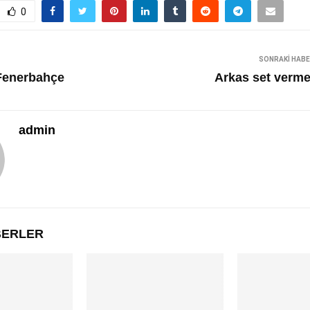
0
SONRAKI HAB
 Fenerbahçe
Arkas set verme
admin
ABERLER