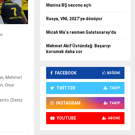
Manisa BŞ sezonu açtı
Rusya, VNL 2027’ye dönüyor
Micah Ma’a resmen Galatasaray’da
un
Mehmet Akif Üstündağ: Başarıyı
korumak daha zor
FACEBOOK
BEĞENI
ilan, Mehmet
n, Onur
TWITTER
TAKIP
mento (Deniz
INSTAGRAM
TAKIP
YOUTUBE
ABONE