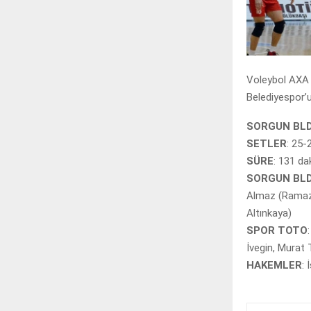
Voleybol AXA 
Belediyespor’u
SORGUN BLD
SETLER
: 25-
SÜRE
: 131 dak
SORGUN BLD
Almaz (Ramaza
Altınkaya)
SPOR TOTO
İvegin, Murat
HAKEMLER
: 