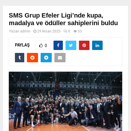
SMS Grup Efeler Ligi’nde kupa,
madalya ve ödüller sahiplerini buldu
Yazan
admin
29 Nisan 2025
0
53
PAYLAŞ
0