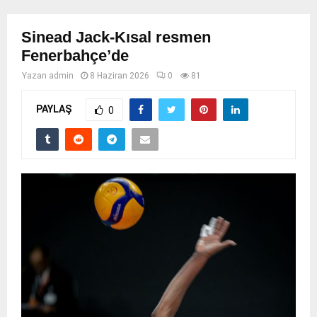
Sinead Jack-Kısal resmen
Fenerbahçe’de
Yazan
admin
8 Haziran 2026
0
81
PAYLAŞ
0