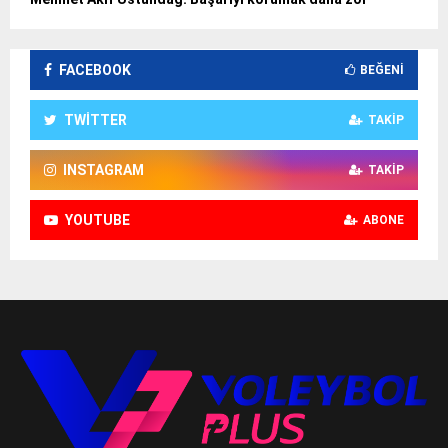
FACEBOOK
BEĞENI
TWITTER
TAKIP
INSTAGRAM
TAKIP
YOUTUBE
ABONE