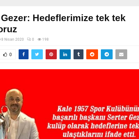
 Gezer: Hedeflerimize tek tek
oruz
8 Nisan 2020
0
198
0