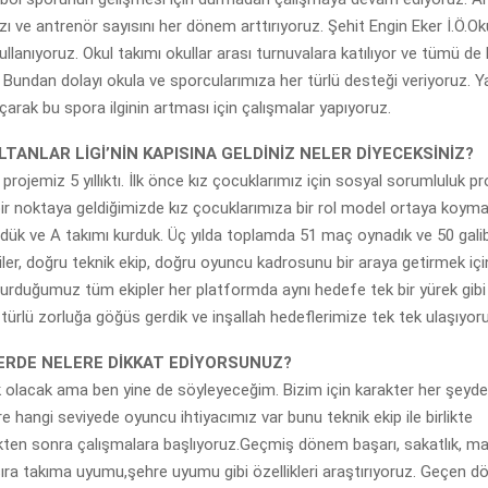
ı ve antrenör sayısını her dönem arttırıyoruz. Şehit Engin Eker İ.Ö.Ok
ullanıyoruz. Okul takımı okullar arası turnuvalara katılıyor ve tümü de
 Bundan dolayı okula ve sporcularımıza her türlü desteği veriyoruz.
açarak bu spora ilginin artması için çalışmalar yapıyoruz.
LTANLAR LİGİ’NİN KAPISINA GELDİNİZ NELER DİYECEKSİNİZ?
 projemiz 5 yıllıktı. İlk önce kız çocuklarımız için sosyal sorumluluk pr
 bir noktaya geldiğimizde kız çocuklarımıza bir rol model ortaya koym
rdük ve A takımı kurduk. Üç yılda toplamda 51 maç oynadık ve 50 galibi
ler, doğru teknik ekip, doğru oyuncu kadrosunu bir araya getirmek için
urduğumuz tüm ekipler her platformda aynı hedefe tek bir yürek gibi
 türlü zorluğa göğüs gerdik ve inşallah hedeflerimize tek tek ulaşıyor
RDE NELERE DİKKAT EDİYORSUNUZ?
ik olacak ama ben yine de söyleyeceğim. Bizim için karakter her şeyde
e hangi seviyede oyuncu ihtiyacımız var bunu teknik ekip ile birlikte
ikten sonra çalışmalara başlıyoruz.Geçmiş dönem başarı, sakatlık, maç
ı sıra takıma uyumu,şehre uyumu gibi özellikleri araştırıyoruz. Geçen 