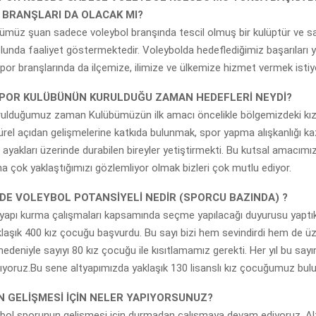
A BRANŞLARI DA OLACAK MI?
bümüz şuan sadece voleybol branşında tescil olmuş bir kulüptür ve s
unda faaliyet göstermektedir. Voleybolda hedeflediğimiz başarıları 
or branşlarında da ilçemize, ilimize ve ülkemize hizmet vermek istiy
SPOR KULÜBÜNÜN KURULDUĞU ZAMAN HEDEFLERİ NEYDİ?
kurulduğumuz zaman Kulübümüzün ilk amacı öncelikle bölgemizdeki kız
ürel açıdan gelişmelerine katkıda bulunmak, spor yapma alışkanlığı k
ayakları üzerinde durabilen bireyler yetiştirmekti. Bu kutsal amacımı
 çok yaklaştığımızı gözlemliyor olmak bizleri çok mutlu ediyor.
NDE VOLEYBOL POTANSİYELİ NEDİR (SPORCU BAZINDA) ?
tyapı kurma çalışmaları kapsamında seçme yapılacağı duyurusu yaptık.
laşık 400 kız çocuğu başvurdu. Bu sayı bizi hem sevindirdi hem de ü
 nedeniyle sayıyı 80 kız çocuğu ile kısıtlamamız gerekti. Her yıl bu sayı
ıyoruz.Bu sene altyapımızda yaklaşık 130 lisanslı kız çocuğumuz bul
 GELİŞMESİ İÇİN NELER YAPIYORSUNUZ?
ybol sporunun gelişmesi için durmadan çalışmaya devam ediyoruz. Al