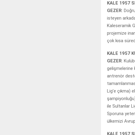
KALE 1957 
GEZER
: Doğr
isteyen arkada
Kaleseramik G
projemize inan
çok kısa süre
KALE 1957 
GEZER
: Kulü
gelişmelerine 
antrenör dest
tamamlanması v
Lig’e çıkma) e
şampiyonluğu)
ile Sultanlar 
Sporuna yetene
ülkemizi Avrup
KALE 1957 