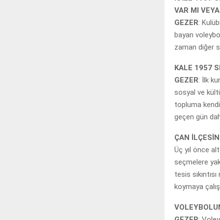
VAR MI VEY
GEZER
: Kulü
bayan voleybol
zaman diğer sp
KALE 1957 
GEZER
: İlk 
sosyal ve kült
topluma kendi 
geçen gün daha
ÇAN İLÇESİ
Üç yıl önce al
seçmelere yak
tesis sıkıntısı
koymaya çalış
VOLEYBOLUN
GEZER
: Vole