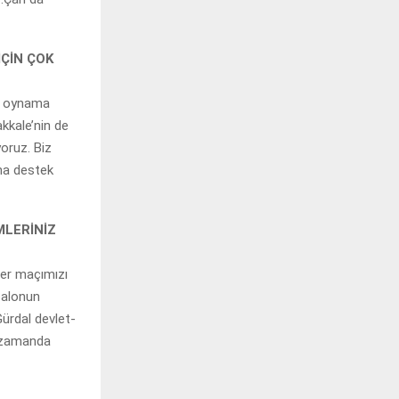
İÇİN ÇOK
gde oynama
akkale’nin de
yoruz. Biz
ına destek
MLERİNİZ
her maçımızı
 salonun
ürdal devlet-
sa zamanda