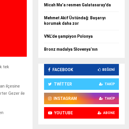
Micah Ma’a resmen Galatasaray’da
Mehmet Akif Üstündağ: Başarıyı
korumak daha zor
VNL’de şampiyon Polonya
Bronz madalya Slovenya’nın
k tek
FACEBOOK
BEĞENI
TWITTER
TAKIP
an ilçesine
rter Gezer ile
INSTAGRAM
TAKIP
en
YOUTUBE
ABONE