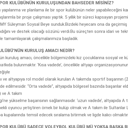
SPOR KULÜBÜNÜN KURULUŞUNDAN BAHSEDER MİSİNİZ?
u yapılanma ve planlama ile bir spor kulübünün neler yapabileceğini k
şlarımla bir proje çalışması yaptık. 5 yıllık bir süreci kapsayan projemi
MY Süleyman Soysal Beye sunduk.Bizdeki heyecanı ona da geçirmiş o
dığını ve destek olacağı sözünü verdi.Bu süreçten sonra idari ve tekni
de tamamlayarak çalışmalarımıza başladık.
KULÜBÜ’NÜN KURULUŞ AMACI NEDİR?
bün kuruluş amacı, öncelikle bölgemizdeki kız çocuklarına sosyal ve kü
katkıda bulunmaktır. ‘Kısa vadede’, öncelikle altyapı organizasyonunun
eğiyle
e altyapıya rol model olarak kurulan A takımda sportif başarının (2.
lde edilmesidir. “Orta vadede”, altyapıda bölgesel bazında başarılar eld
 ve A takım
Ligi’ne yükselme başarısının sağlanmasıdır. ‘uzun vadede’, altyapıda A
kli oyuncu yetiştiren örnek bir kulüp olmak ve A takım ile Sultanlar L
a kupalarında temsil edecek sıralama bitirmek ve ligde kalıcı olmaktır
SPOR KULÜBÜ SADECE VOLEYBOL KULÜBÜ MÜ YOKSA BAŞKA 