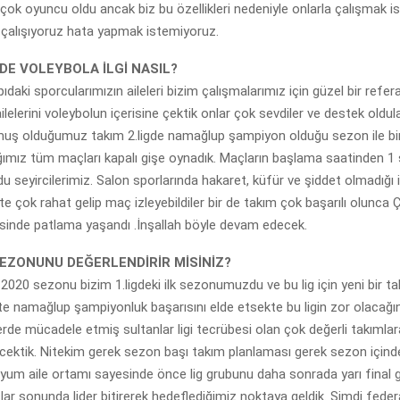
 çok oyuncu oldu ancak biz bu özellikleri nedeniyle onlarla çalışmak 
 çalışıyoruz hata yapmak istemiyoruz.
DE VOLEYBOLA İLGİ NASIL?
pıdaki sporcularımızın aileleri bizim çalışmalarımız için güzel bir refera
elerini voleybolun içerisine çektik onlar çok sevdiler ve destek oldular
ş olduğumuz takım 2.ligde namağlup şampiyon olduğu sezon ile birli
ığımız tüm maçları kapalı gişe oynadık. Maçların başlama saatinden 1
u seyircilerimiz. Salon sporlarında hakaret, küfür ve şiddet olmadığı i
rlikte çok rahat gelip maç izleyebildiler bir de takım çok başarılı olunca
isinde patlama yaşandı .İnşallah böyle devam edecek.
SEZONUNU DEĞERLENDİRİR MİSİNİZ?
-2020 sezonu bizim 1.ligdeki ilk sezonumuzdu ve bu lig için yeni bir ta
g te namağlup şampiyonluk başarısını elde etsekte bu ligin zor olacağını
glerde mücadele etmiş sultanlar ligi tecrübesi olan çok değerli takımlar
ektik. Nitekim gerek sezon başı takım planlaması gerek sezon içinde
uyum aile ortamı sayesinde önce lig grubunu daha sonrada yarı final
lar sonunda lider bitirerek hedeflediğimiz noktaya geldik. Şimdi fe