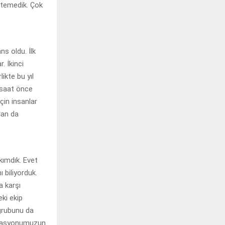
istemedik. Çok
ns oldu. İlk
. İkinci
kte bu yıl
 saat önce
çin insanlar
 Çan da
kımdık. Evet
 biliyorduk.
a karşı
ki ekip
 grubunu da
derasyonumuzun