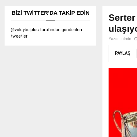
BIZI TWITTER’DA TAKIP EDIN
Serter
ulaşıy
@voleybolplus tarafından gönderilen
tweetler
Yazan
admin
PAYLAŞ