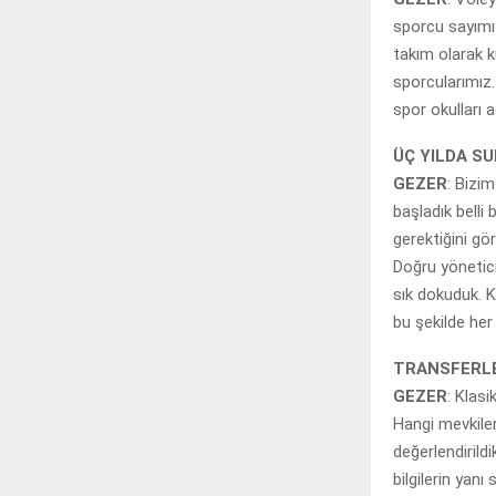
sporcu sayımız
takım olarak k
sporcularımız.
spor okulları 
ÜÇ YILDA SU
GEZER
: Bizim
başladık belli
gerektiğini gö
Doğru yönetici
sık dokuduk. K
bu şekilde her
TRANSFERLE
GEZER
: Klas
Hangi mevkiler
değerlendirild
bilgilerin yan