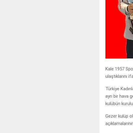
Kale 1957 Spor
ulaştıklarını if
Türkiye Kadınl
ayrı bir hava 
kulübün kurul
Gezer kulüp ol
açıklamalarını