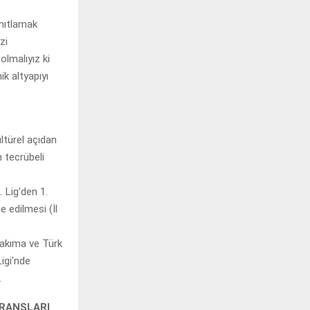
anıtlamak
zi
lmalıyız ki
k altyapıyı
ltürel açıdan
 tecrübeli
 Lig’den 1.
e edilmesi (İl
 takıma ve Türk
igi’nde
.
BRANŞLARI