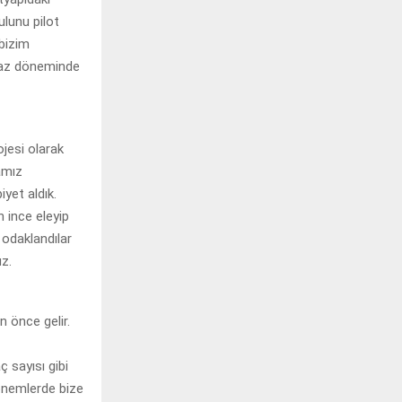
ulunu pilot
 bizim
 Yaz döneminde
ojesi olarak
amız
yet aldık.
 ince eleyip
 odaklandılar
uz.
n önce gelir.
 sayısı gibi
dönemlerde bize