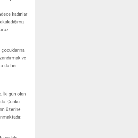
adece kadınlar
yakaladığımız
oruz.
 çocuklarına
azandırmak ve
za da her
 İki gün olan
zdü. Çünkü
nın üzerine
unmaktadır.
tyapıdaki