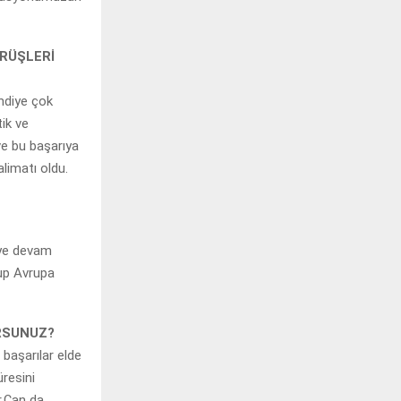
ÖRÜŞLERİ
ndiye çok
ik ve
ve bu başarıya
limatı oldu.
eye devam
lup Avrupa
ORSUNUZ?
 başarılar elde
üresini
r.Çan da