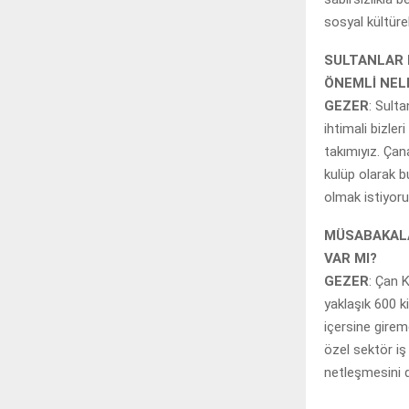
sosyal kültür
SULTANLAR L
ÖNEMLİ NE
GEZER
: Sulta
ihtimali bizle
takımıyız. Çan
kulüp olarak b
olmak istiyoru
MÜSABAKALA
VAR MI?
GEZER
: Çan 
yaklaşık 600 k
içersine gire
özel sektör iş 
netleşmesini d