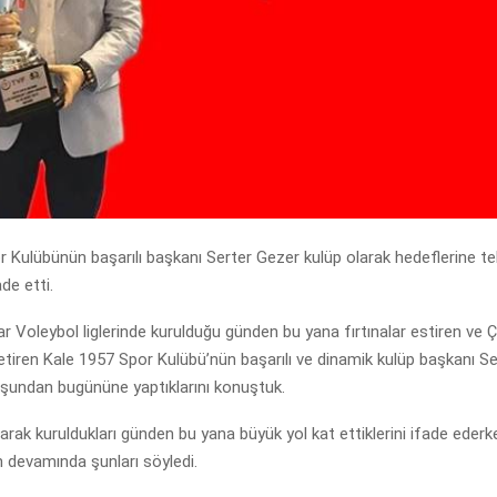
 Kulübünün başarılı başkanı Serter Gezer kulüp olarak hedeflerine te
ade etti.
ar Voleybol liglerinde kurulduğu günden bu yana fırtınalar estiren ve Ç
getiren Kale 1957 Spor Kulübü’nün başarılı ve dinamik kulüp başkanı Se
uşundan bugününe yaptıklarını konuştuk.
arak kuruldukları günden bu yana büyük yol kat ettiklerini ifade ederk
n devamında şunları söyledi.