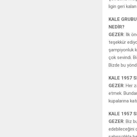
ligin geri kalan
KALE GRUBU 
NEDİR?
GEZER
: İlk 
teşekkür ediy
şampiyonluk k
çok sevindi. B
Bizde bu yönd
KALE 1957 
GEZER
: Her 
etmek. Bundan 
kupalarına kat
KALE 1957 
GEZER
: Biz b
edebileceğini 
sabırsızlıkla 