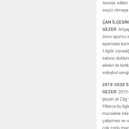
tavsiye edilen
seçici olmaya
ÇAN İLÇESİN
GEZER
: Altya
önce sporcu ail
aşamada kurmu
1.ligde oynad
salonu doldurd
aileleri ile bi
voleybol sevg
2019-2020 
GEZER
: 2019
geçen yıl 2.li
Yıllarca bu li
mücadele edec
çalışması ve 
çok zorlu maç