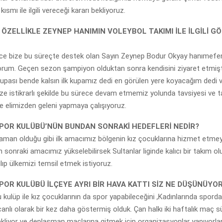
 kısmı ile ilgili vereceği kararı bekliyoruz.
ÖZELLİKLE ZEYNEP HANIMIN VOLEYBOL TAKIMI İLE İLGİLİ G
önce bize bu süreçte destek olan Sayın Zeynep Bodur Okyay hanımefe
orum. Geçen sezon şampiyon olduktan sonra kendisini ziyaret etmişt
upası bende kalsın ilk kupamız dedi en görülen yere koyacağım dedi 
ize istikrarlı şekilde bu sürece devam etmemiz yolunda tavsiyesi ve ta
e elimizden geleni yapmaya çalışıyoruz.
SPOR KULÜBÜ’NÜN BUNDAN SONRAKİ HEDEFLERİ NEDİR?
zaman olduğu gibi ilk amacımız bölgenin kız çocuklarına hizmet etm
sonraki amacımız yükselebilirsek Sultanlar liginde kalıcı bir takım o
ılıp ülkemizi temsil etmek istiyoruz.
SPOR KULÜBÜ İLÇEYE AYRI BİR HAVA KATTI SİZ NE DÜŞÜNÜY
u kulüp ile kız çocuklarının da spor yapabileceğini ,Kadınlarında sporda
canlı olarak bir kez daha göstermiş olduk. Çan halkı iki haftalık maç s
bekliyor ve deplasman maçlarına gitmek için organizasyonlar yapıyorla