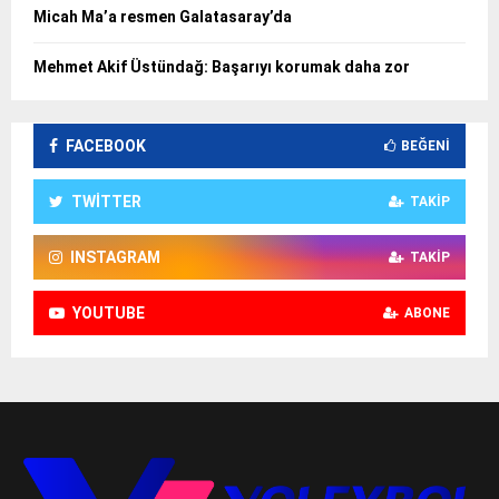
Micah Ma’a resmen Galatasaray’da
Mehmet Akif Üstündağ: Başarıyı korumak daha zor
FACEBOOK
BEĞENI
TWITTER
TAKIP
INSTAGRAM
TAKIP
YOUTUBE
ABONE