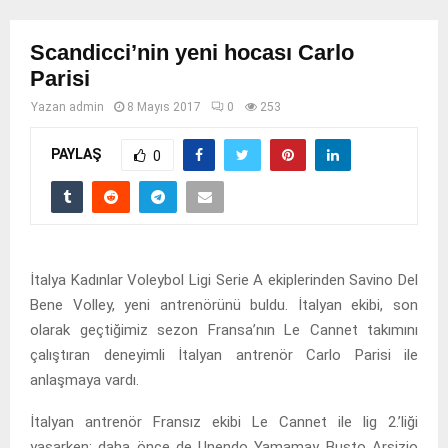
Scandicci’nin yeni hocası Carlo
Parisi
Yazan
admin
8 Mayıs 2017
0
253
PAYLAŞ
0
İtalya Kadınlar Voleybol Ligi Serie A ekiplerinden Savino Del
Bene Volley, yeni antrenörünü buldu. İtalyan ekibi, son
olarak geçtiğimiz sezon Fransa’nın Le Cannet takımını
çalıştıran deneyimli İtalyan antrenör Carlo Parisi ile
anlaşmaya vardı.
İtalyan antrenör Fransız ekibi Le Cannet ile lig 2.’liği
yaşarken; daha önce de Unendo Yamamay Busto Arsizio