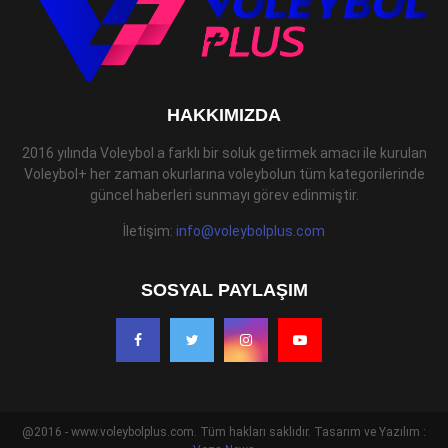
HAKKIMIZDA
2016 yılında Voleybol a farklı bir soluk getirmek amacı ile kurulan
Voleybol+ her zaman okurlarına voleybolun tüm kategorilerinde
güncel haberleri sunmayı görev edinmiştir.
İletişim:
info@voleybolplus.com
SOSYAL PAYLAŞIM
@2016 - www.voleybolplus.com. Tüm hakları saklıdır. Tasarım ve Yazılım :