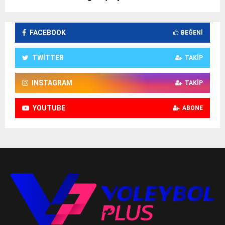
FACEBOOK
BEĞENI
TWITTER
TAKIP
INSTAGRAM
TAKIP
YOUTUBE
ABONE