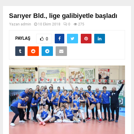
Sarıyer Bld., lige galibiyetle başladı
Yazan
admin
10 Ekim 2018
0
275
PAYLAŞ
0